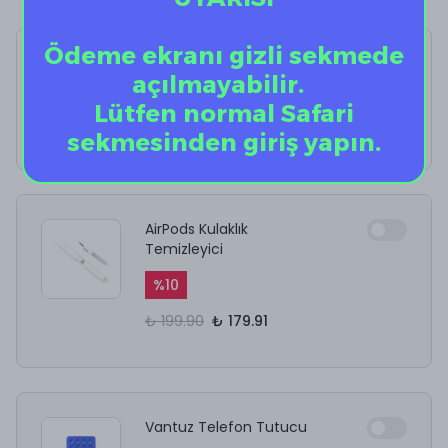
Ödeme ekranı gizli sekmede
Candy Flow VG
açılmayabilir.
%
40
Lütfen normal Safari
₺ 1,199.00
₺ 719.40
sekmesinden giriş yapın.
AirPods Kulaklık
Temizleyici
%
10
₺ 199.90
₺ 179.91
Vantuz Telefon Tutucu