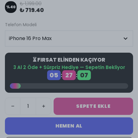
₺ 1,199.00
%
40
₺ 719.40
Telefon Modeli
⏳ FIRSAT ELİNDEN KAÇIYOR
3 Al 2 Öde + Sürpriz Hediye — Sepetin Bekliyor
05
27
07
:
:
SEPETE EKLE
HEMEN AL