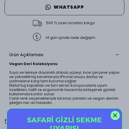
WHATSAPP
500 TL üzeri ücretsiz kargo
14 gün içinde iade değişim
Ürün Açıklaması
Vegan Deri Koleksiyonu
Suya ve lekeye dayanıklı dokulu yüzeyi, ince çerçeve yapısı
ve yükseltilmiş kenarlarıyla iPhone’unuzu darbe ve
çizilmelere karşı tam koruma sağlar.
Metal tuş kapakları ve tüm ekran koruyucularla uyum
özellikleri, hafif ve ergonomik tasarımla birleşerek günlük
kullanımda konfor sunar.
Canlı renk seçenekleriyle tarzınızı yansıtın ve vegan derinin
şıklığını her an hissedin.
SAFARİ GİZLİ SEKME
SİZE ÖZEL EKSTRA İNDİRİM!
UYARISI