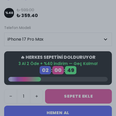
₺ 599.00
%
40
₺ 359.40
Telefon Modeli
🔥 HERKES SEPETİNİ DOLDURUYOR
3 Al 2 Öde + %40 İndirim — Geç Kalma!
02
00
49
:
:
SEPETE EKLE
HEMEN AL