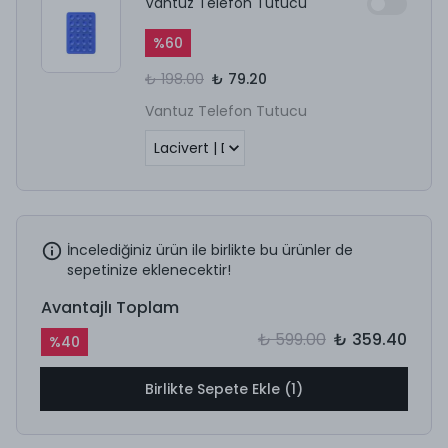
Vantuz Telefon Tutucu
%
60
₺ 198.00
₺ 79.20
Vantuz Telefon Tutucu
İncelediğiniz ürün ile birlikte bu ürünler de
sepetinize eklenecektir!
Avantajlı Toplam
₺ 599.00
₺ 359.40
%
40
Birlikte Sepete Ekle (1)