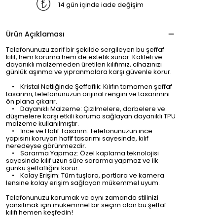
14 gün içinde iade değişim
Ürün Açıklaması
Telefonunuzu zarif bir şekilde sergileyen bu şeffaf
kılıf, hem koruma hem de estetik sunar. Kaliteli ve
dayanıklı malzemeden üretilen kılıfımız, cihazınızı
günlük aşınma ve yıpranmalara karşı güvenle korur.
• Kristal Netliğinde Şeffaflık: Kılıfın tamamen şeffaf
tasarımı, telefonunuzun orijinal rengini ve tasarımını
ön plana çıkarır.
• Dayanıklı Malzeme: Çizilmelere, darbelere ve
düşmelere karşı etkili koruma sağlayan dayanıklı TPU
malzeme kullanılmıştır.
• İnce ve Hafif Tasarım: Telefonunuzun ince
yapısını koruyan hafif tasarımı sayesinde, kılıf
neredeyse görünmezdir.
• Sararma Yapmaz: Özel kaplama teknolojisi
sayesinde kılıf uzun süre sararma yapmaz ve ilk
günkü şeffaflığını korur.
• Kolay Erişim: Tüm tuşlara, portlara ve kamera
lensine kolay erişim sağlayan mükemmel uyum.
Telefonunuzu korumak ve aynı zamanda stilinizi
yansıtmak için mükemmel bir seçim olan bu şeffaf
kılıfı hemen keşfedin!