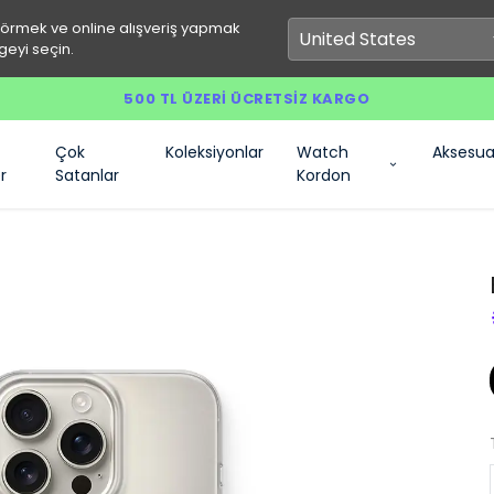
görmek ve online alışveriş yapmak
geyi seçin.
500 TL ÜZERI ÜCRETSIZ KARGO
Çok
Koleksiyonlar
Watch
Aksesua
r
Satanlar
Kordon