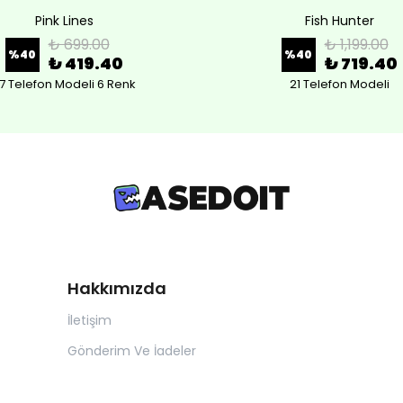
Pink Lines
Fish Hunter
₺ 699.00
₺ 1,199.00
%
40
%
40
₺ 419.40
₺ 719.40
7 Telefon Modeli 6 Renk
21 Telefon Modeli
Hakkımızda
İletişim
Gönderim Ve İadeler