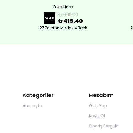
Blue Lines
₺ 699.00
%
40
₺ 419.40
27 Telefon Modeli 4 Renk
2
Kategoriler
Hesabım
Anasayfa
Giriş Yap
Kayıt Ol
Sipariş Sorgula