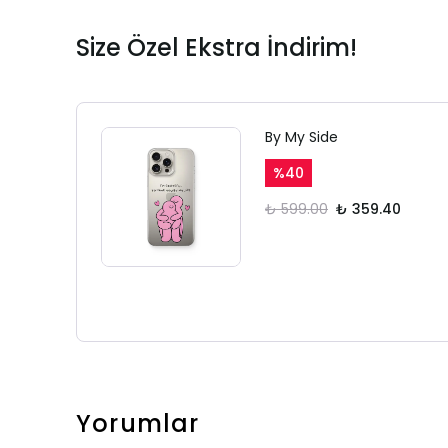
Size Özel Ekstra İndirim!
By My Side
%
40
₺ 599.00
₺ 359.40
Yorumlar