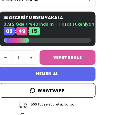
🌆 GECE BİTMEDEN YAKALA
3 Al 2 Öde + %40 İndirim — Fırsat Tükeniyor!
02
49
15
:
:
SEPETE EKLE
HEMEN AL
WHATSAPP
500 TL üzeri ücretsiz kargo