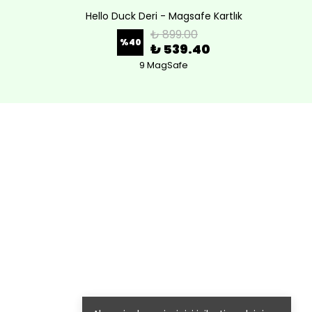
Hello Duck Deri - Magsafe Kartlık
Lov
₺ 899.00
%
40
₺ 539.40
9 MagSafe