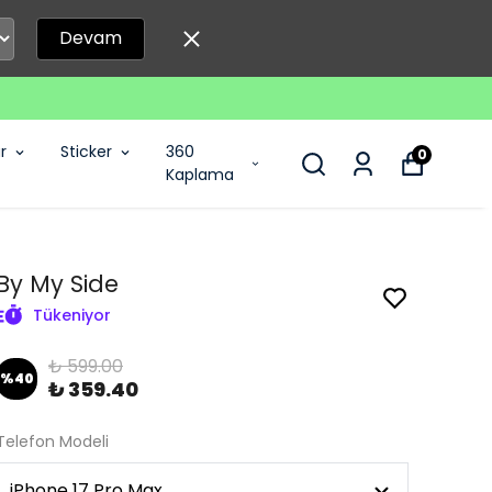
Devam
r
Sticker
360
0
Kaplama
By My Side
Tükeniyor
₺ 599.00
%
40
₺ 359.40
Telefon Modeli