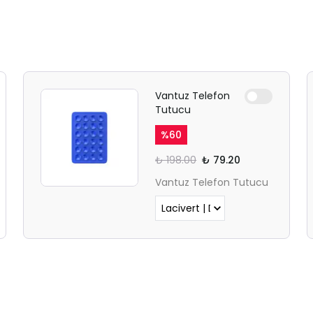
UYARISI
Ödeme ekranı gizli sekmede
açılmayabilir.
Lütfen normal Safari
Vantuz Telefon
Tutucu
sekmesinden giriş yapın.
%
60
₺ 198.00
₺ 79.20
Vantuz Telefon Tutucu