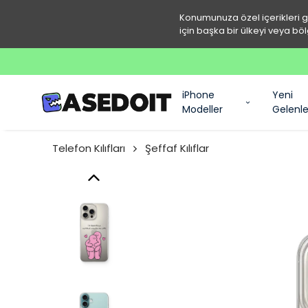
Konumunuza özel içerikleri 
için başka bir ülkeyi veya böl
iPhone
Yeni
Modeller
Gelenle
Telefon Kılıfları
Şeffaf Kılıflar