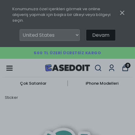
Konumunuza özel içerikleri görmek ve online
alışveriş yapmak için başka bir ülkeyi veya bölgeyi
seçin.
Devam
500 TL ÜZERI ÜCRETSIZ KARGO
0
Çok Satanlar
iPhone Modelleri
Sticker