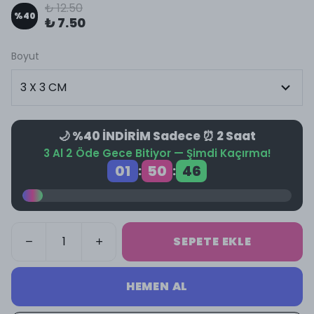
₺ 12.50
%
40
₺ 7.50
Boyut
🌙 %40 İNDİRİM Sadece ⏰ 2 Saat
3 Al 2 Öde Gece Bitiyor — Şimdi Kaçırma!
01
50
45
:
:
SEPETE EKLE
HEMEN AL