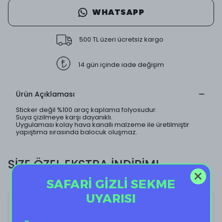
WHATSAPP
500 TL üzeri ücretsiz kargo
14 gün içinde iade değişim
Ürün Açıklaması
Sticker değil %100 araç kaplama folyosudur.
Suya çizilmeye karşı dayanıklı.
Uygulaması kolay hava kanallı malzeme ile üretilmiştir
yapıştıma sırasında balocuk oluşmaz.
SİZE ÖZEL EKSTRA İNDİRİM!
SAFARİ GİZLİ SEKME
UYARISI
Busy To Give