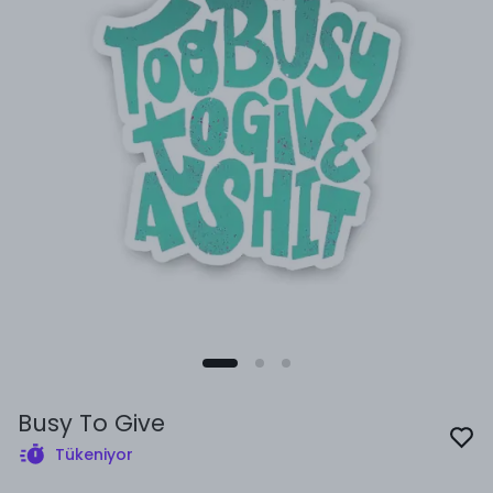
Busy To Give
Tükeniyor