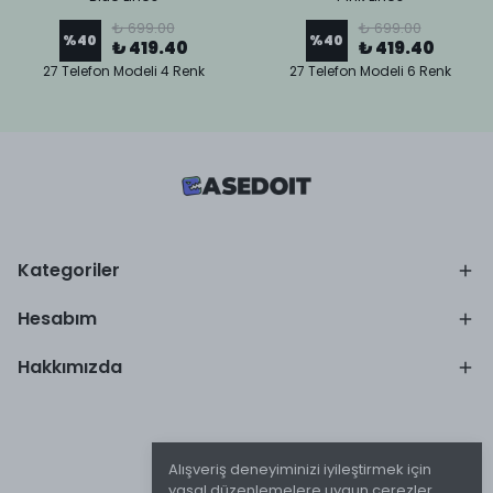
₺ 699.00
₺ 699.00
%
40
%
40
₺ 419.40
₺ 419.40
27 Telefon Modeli 4 Renk
27 Telefon Modeli 6 Renk
Kategoriler
Hesabım
Hakkımızda
Alışveriş deneyiminizi iyileştirmek için
yasal düzenlemelere uygun çerezler