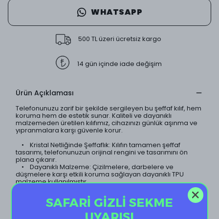
WHATSAPP
500 TL üzeri ücretsiz kargo
14 gün içinde iade değişim
Ürün Açıklaması
Telefonunuzu zarif bir şekilde sergileyen bu şeffaf kılıf, hem
koruma hem de estetik sunar. Kaliteli ve dayanıklı
malzemeden üretilen kılıfımız, cihazınızı günlük aşınma ve
yıpranmalara karşı güvenle korur.
• Kristal Netliğinde Şeffaflık: Kılıfın tamamen şeffaf
tasarımı, telefonunuzun orijinal rengini ve tasarımını ön
plana çıkarır.
• Dayanıklı Malzeme: Çizilmelere, darbelere ve
düşmelere karşı etkili koruma sağlayan dayanıklı TPU
malzeme kullanılmıştır.
• İnce ve Hafif Tasarım: Telefonunuzun ince yapısını
koruyan hafif tasarımı sayesinde, kılıf neredeyse
SAFARİ GİZLİ SEKME
görünmezdir.
• Sararma Yapmaz: Özel kaplama teknolojisi sayesinde
UYARISI
kılıf uzun süre sararma yapmaz ve ilk günkü şeffaflığını