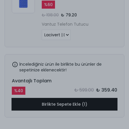
%
60
₺ 198.00
₺ 79.20
Vantuz Telefon Tutucu
İncelediğiniz ürün ile birlikte bu ürünler de
sepetinize eklenecektir!
Avantajlı Toplam
₺ 599.00
₺ 359.40
%
40
Birlikte Sepete Ekle (1)