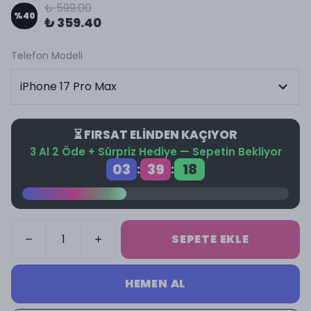
₺ 599.00
%
40
₺ 359.40
Telefon Modeli
⏳ FIRSAT ELİNDEN KAÇIYOR
3 Al 2 Öde + Sürpriz Hediye — Sepetin Bekliyor
03
39
18
:
:
SEPETE EKLE
HEMEN AL