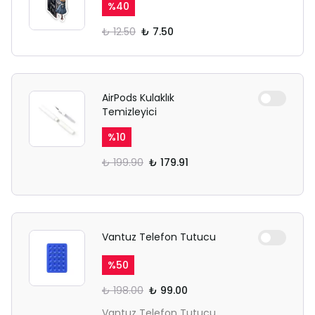
%
40
₺ 12.50
₺ 7.50
AirPods Kulaklık
Temizleyici
%
10
₺ 199.90
₺ 179.91
Vantuz Telefon Tutucu
%
50
₺ 198.00
₺ 99.00
Vantuz Telefon Tutucu