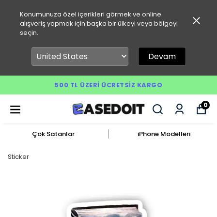
Konumunuza özel içerikleri görmek ve online
alışveriş yapmak için başka bir ülkeyi veya bölgeyi
seçin.
Devam
500 TL ÜZERI ÜCRETSIZ KARGO
0
Çok Satanlar
iPhone Modelleri
Sticker