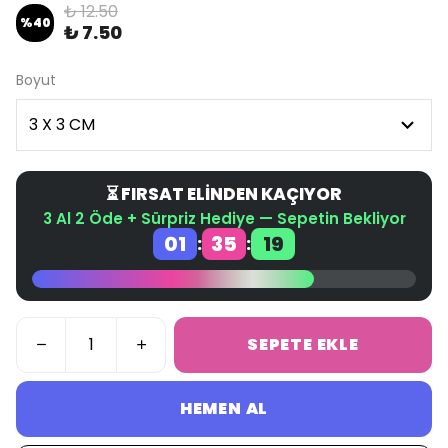
₺ 12.50
%
40
₺ 7.50
Boyut
⏳ FIRSAT ELİNDEN KAÇIYOR
3 Al 2 Öde + Sürpriz Hediye — Sepetin Bekliyor
01
35
19
:
:
SEPETE EKLE
HEMEN AL