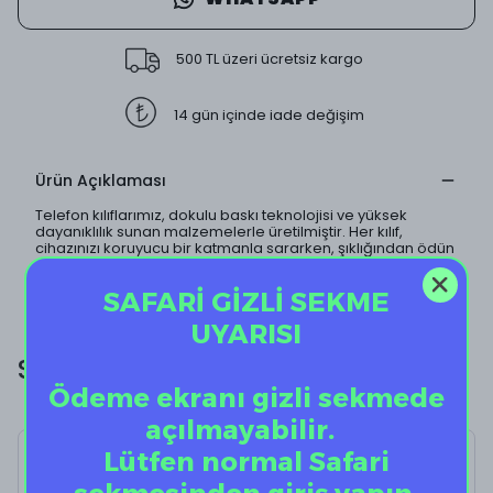
500 TL üzeri ücretsiz kargo
14 gün içinde iade değişim
Ürün Açıklaması
Telefon kılıflarımız, dokulu baskı teknolojisi ve yüksek
dayanıklılık sunan malzemelerle üretilmiştir. Her kılıf,
cihazınızı koruyucu bir katmanla sararken, şıklığından ödün
vermeden kullanımınız için özenle tasarlanmıştır. Kendi
tesislerimizde üretilen bu ürünler, kalite ve dayanıklılığı bir
SAFARİ GİZLİ SEKME
arada sunmayı hedefler.
UYARISI
Size Özel Ekstra İndirim!
Ödeme ekranı gizli sekmede
açılmayabilir.
Lütfen normal Safari
Bold Love