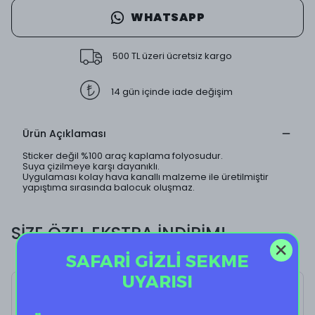
WHATSAPP
500 TL üzeri ücretsiz kargo
14 gün içinde iade değişim
Ürün Açıklaması
Sticker değil %100 araç kaplama folyosudur.
Suya çizilmeye karşı dayanıklı.
Uygulaması kolay hava kanallı malzeme ile üretilmiştir
yapıştıma sırasında balocuk oluşmaz.
SİZE ÖZEL EKSTRA İNDİRİM!
SAFARİ GİZLİ SEKME
UYARISI
Blue Wave