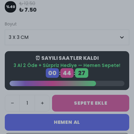
₺ 12.50
%
40
₺ 7.50
Boyut
⏰ SAYILI SAATLER KALDI
3 Al 2 Öde + Sürpriz Hediye — Hemen Sepete!
00
44
26
:
:
SEPETE EKLE
HEMEN AL