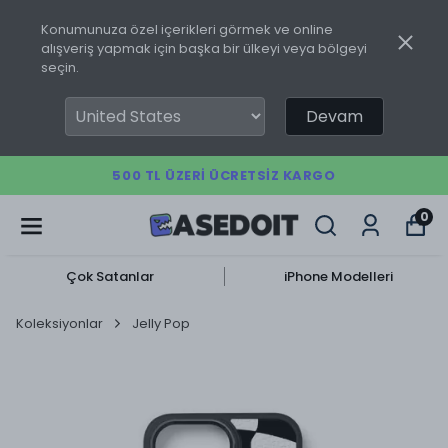
Konumunuza özel içerikleri görmek ve online
alışveriş yapmak için başka bir ülkeyi veya bölgeyi
seçin.
Devam
500 TL ÜZERI ÜCRETSIZ KARGO
0
Çok Satanlar
iPhone Modelleri
Koleksiyonlar
Jelly Pop