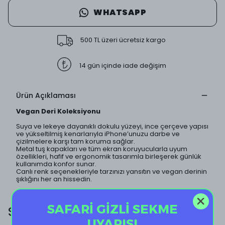
WHATSAPP
500 TL üzeri ücretsiz kargo
14 gün içinde iade değişim
Ürün Açıklaması
Vegan Deri Koleksiyonu
Suya ve lekeye dayanıklı dokulu yüzeyi, ince çerçeve yapısı
ve yükseltilmiş kenarlarıyla iPhone’unuzu darbe ve
çizilmelere karşı tam koruma sağlar.
Metal tuş kapakları ve tüm ekran koruyucularla uyum
özellikleri, hafif ve ergonomik tasarımla birleşerek günlük
kullanımda konfor sunar.
Canlı renk seçenekleriyle tarzınızı yansıtın ve vegan derinin
şıklığını her an hissedin.
SAFARİ GİZLİ SEKME
SİZE ÖZEL EKSTRA İNDİRİM!
UYARISI