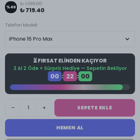
₺ 1,199.00
%
40
₺ 719.40
Telefon Modeli
⏳ FIRSAT ELİNDEN KAÇIYOR
3 Al 2 Öde + Sürpriz Hediye — Sepetin Bekliyor
00
21
59
:
:
SEPETE EKLE
HEMEN AL