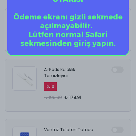
Ödeme ekranı gizli sekmede
Black Spiral VG
açılmayabilir.
%
40
Lütfen normal Safari
₺ 1,199.00
₺ 719.40
sekmesinden giriş yapın.
AirPods Kulaklık
Temizleyici
%
10
₺ 199.90
₺ 179.91
Vantuz Telefon Tutucu