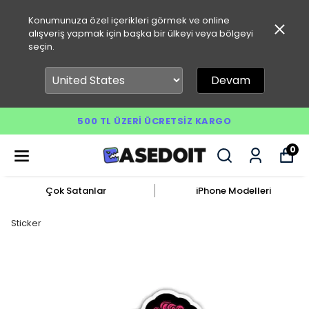
Konumunuza özel içerikleri görmek ve online
alışveriş yapmak için başka bir ülkeyi veya bölgeyi
seçin.
Devam
500 TL ÜZERI ÜCRETSIZ KARGO
0
Çok Satanlar
iPhone Modelleri
Sticker