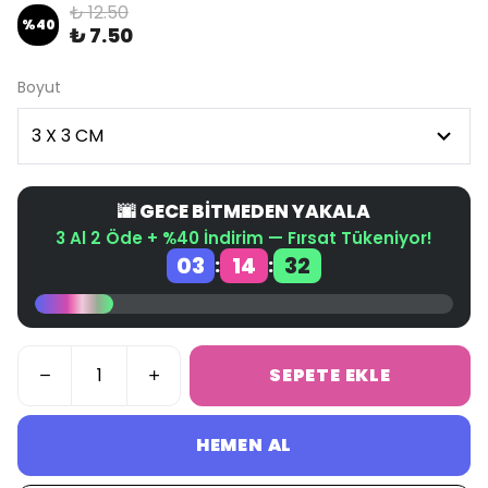
₺ 12.50
%
40
₺ 7.50
Boyut
🌆 GECE BİTMEDEN YAKALA
3 Al 2 Öde + %40 İndirim — Fırsat Tükeniyor!
03
14
32
:
:
SEPETE EKLE
HEMEN AL