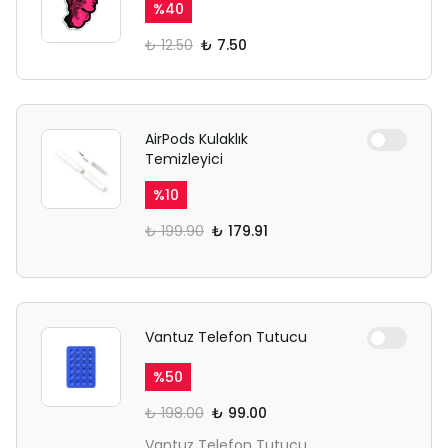
%
40
₺ 12.50
₺ 7.50
AirPods Kulaklık
Temizleyici
%
10
₺ 199.90
₺ 179.91
Vantuz Telefon Tutucu
%
50
₺ 198.00
₺ 99.00
Vantuz Telefon Tutucu