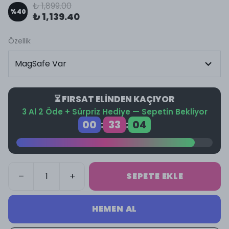
₺ 1,899.00
%
40
₺ 1,139.40
Özellik
⏳ FIRSAT ELİNDEN KAÇIYOR
3 Al 2 Öde + Sürpriz Hediye — Sepetin Bekliyor
00
33
04
:
:
SEPETE EKLE
HEMEN AL