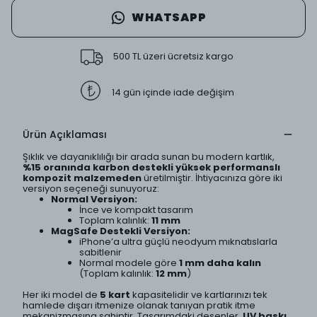
WHATSAPP
500 TL üzeri ücretsiz kargo
14 gün içinde iade değişim
Ürün Açıklaması
Şıklık ve dayanıklılığı bir arada sunan bu modern kartlık,
%15 oranında karbon destekli yüksek performanslı
kompozit malzemeden
üretilmiştir. İhtiyacınıza göre iki
versiyon seçeneği sunuyoruz:
Normal Versiyon:
İnce ve kompakt tasarım
Toplam kalınlık:
11 mm
MagSafe Destekli Versiyon:
iPhone’a ultra güçlü neodyum mıknatıslarla
sabitlenir
Normal modele göre
1 mm daha kalın
(Toplam kalınlık:
12 mm
)
Her iki model de
5 kart
kapasitelidir ve kartlarınızı tek
hamlede dışarı itmenize olanak tanıyan pratik itme
mekanizmasına sahiptir. Tasarımdaki desenler,
UV baskı