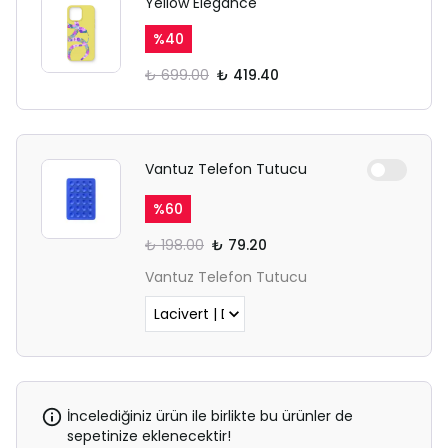
Yellow Elegance
sekmesinden giriş yapın.
%
40
₺ 699.00
₺ 419.40
Vantuz Telefon Tutucu
%
60
₺ 198.00
₺ 79.20
Vantuz Telefon Tutucu
İncelediğiniz ürün ile birlikte bu ürünler de
sepetinize eklenecektir!