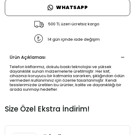
WHATSAPP
500 TL üzeri ücretsiz kargo
14 gün içinde iade değişim
Ürün Açıklaması
Telefon kılıflarımız, dokulu baskı teknolojisi ve yüksek
dayanıklılık sunan malzemelerle üretilmiştir. Her kılıf,
cihazınızı koruyucu bir katmanla sararken, şıklığından ödün
vermeden kullanımınız için özenle tasarlanmıştır. Kendi
tesislerimizde üretilen bu ürünler, kalite ve dayanıklılığı bir
SAFARİ GİZLİ SEKME
arada sunmayı hedefler.
UYARISI
Size Özel Ekstra İndirim!
Ödeme ekranı gizli sekmede
açılmayabilir.
Lütfen normal Safari