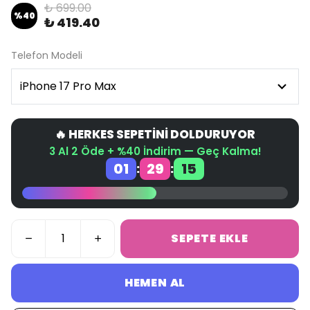
₺ 699.00
%
40
₺ 419.40
Telefon Modeli
🔥 HERKES SEPETİNİ DOLDURUYOR
3 Al 2 Öde + %40 İndirim — Geç Kalma!
01
29
14
:
:
SEPETE EKLE
HEMEN AL