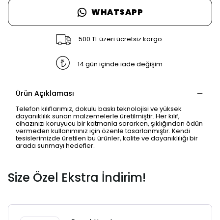
WHATSAPP
500 TL üzeri ücretsiz kargo
14 gün içinde iade değişim
Ürün Açıklaması
Telefon kılıflarımız, dokulu baskı teknolojisi ve yüksek
dayanıklılık sunan malzemelerle üretilmiştir. Her kılıf,
cihazınızı koruyucu bir katmanla sararken, şıklığından ödün
vermeden kullanımınız için özenle tasarlanmıştır. Kendi
tesislerimizde üretilen bu ürünler, kalite ve dayanıklılığı bir
SAFARİ GİZLİ SEKME
arada sunmayı hedefler.
UYARISI
Size Özel Ekstra İndirim!
Ödeme ekranı gizli sekmede
açılmayabilir.
Lütfen normal Safari