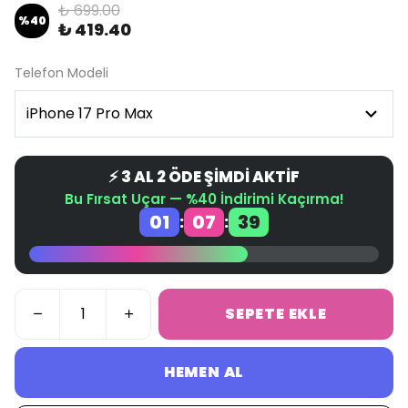
₺ 699.00
%
40
₺ 419.40
Telefon Modeli
⚡ 3 AL 2 ÖDE ŞİMDİ AKTİF
Bu Fırsat Uçar — %40 İndirimi Kaçırma!
01
07
38
:
:
SEPETE EKLE
HEMEN AL