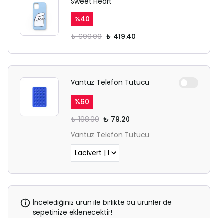
Sweet Heart
sekmesinden giriş yapın.
%
40
₺ 699.00
₺ 419.40
Vantuz Telefon Tutucu
%
60
₺ 198.00
₺ 79.20
Vantuz Telefon Tutucu
İncelediğiniz ürün ile birlikte bu ürünler de
sepetinize eklenecektir!