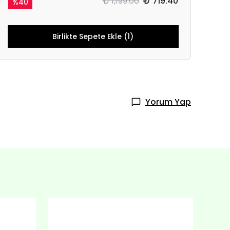
₺ 1,199.00
₺ 719.40
%
40
Birlikte Sepete Ekle (1)
Yorum Yap