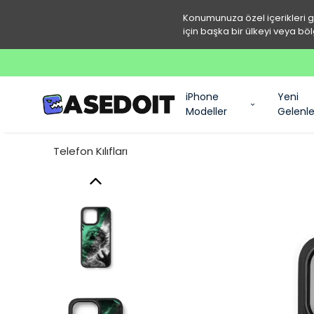
Konumunuza özel içerikleri 
için başka bir ülkeyi veya böl
iPhone
Yeni
Modeller
Gelenle
Telefon Kılıfları