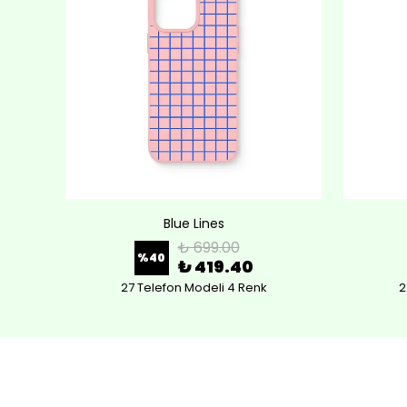
Blue Lines
₺ 699.00
%
40
₺ 419.40
27 Telefon Modeli 4 Renk
2