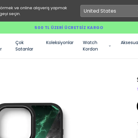
görmek ve online alışveriş yapmak
geyi seçin.
500 TL ÜZERI ÜCRETSIZ KARGO
Çok
Koleksiyonlar
Watch
Aksesua
r
Satanlar
Kordon