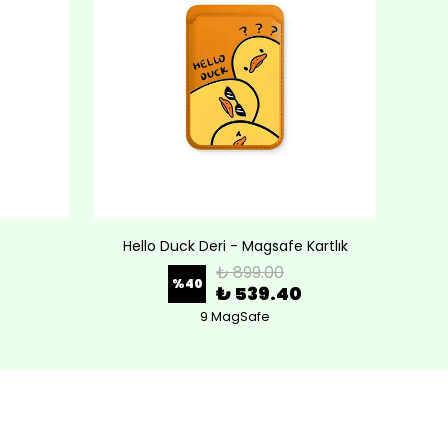
Hello Duck Deri - Magsafe Kartlık
Lov
₺ 899.00
%
40
₺ 539.40
9 MagSafe