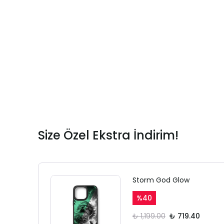
Size Özel Ekstra İndirim!
Storm God Glow
%
40
₺ 1,199.00
₺ 719.40