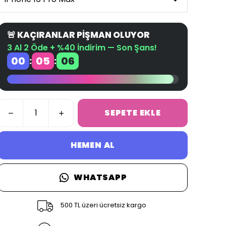
🚨 KAÇIRANLAR PİŞMAN OLUYOR
3 Al 2 Öde + %40 İndirim — Son Şans!
00
05
05
:
:
SEPETE EKLE
HEMEN AL
WHATSAPP
500 TL üzeri ücretsiz kargo