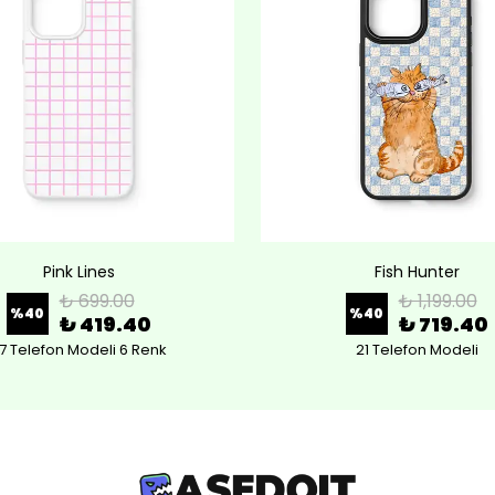
Pink Lines
Fish Hunter
₺ 699.00
₺ 1,199.00
%
40
%
40
₺ 419.40
₺ 719.40
7 Telefon Modeli 6 Renk
21 Telefon Modeli