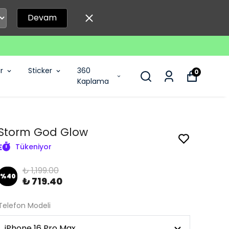
Devam
r
Sticker
360
0
Kaplama
Storm God Glow
Tükeniyor
₺ 1,199.00
%
40
₺ 719.40
Telefon Modeli