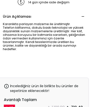
14 gün içinde iade değişim
Ürün Açıklaması
Karanlıkta parlayan malzeme ile üretilmiştir.
Telefon kılıflarımız, dokulu baskı teknolojisi ve yüksek
dayanıklılık sunan malzemelerle üretilmiştir. Her kılıf,
cihazınızı koruyucu bir katmanla sararken, şıklığından
ödün vermeden kullanımınız için özenle
tasarlanmıştır. Kendi tesislerimizde üretilen bu
ürünler, kalite ve dayanıklılığı bir arada sunmayı
hedefler.
İncelediğiniz ürün ile birlikte bu ürünler de
sepetinize eklenecektir!
Avantajlı Toplam