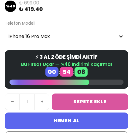
₺ 699.00
%
40
₺ 419.40
Telefon Modeli
⚡ 3 AL 2 ÖDE ŞİMDİ AKTİF
Bu Fırsat Uçar — %40 İndirimi Kaçırma!
00
54
08
:
:
SEPETE EKLE
HEMEN AL