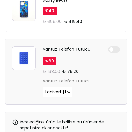
Starry Beast
%
40
₺ 699.00
₺ 419.40
Vantuz Telefon Tutucu
SAFARİ GİZLİ SEKME
%
60
UYARISI
₺ 198.00
₺ 79.20
Ödeme ekranı gizli sekmede
Vantuz Telefon Tutucu
açılmayabilir.
Lütfen normal Safari
sekmesinden giriş yapın.
İncelediğiniz ürün ile birlikte bu ürünler de
sepetinize eklenecektir!