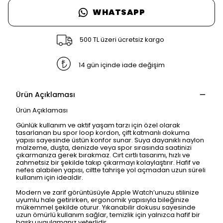
WHATSAPP
500 TL üzeri ücretsiz kargo
14 gün içinde iade değişim
Ürün Açıklaması
Ürün Açıklaması
Günlük kullanım ve aktif yaşam tarzı için özel olarak
tasarlanan bu spor loop kordon, çift katmanlı dokuma
yapısı sayesinde üstün konfor sunar. Suya dayanıklı naylon
malzeme, duşta, denizde veya spor sırasında saatinizi
çıkarmanıza gerek bırakmaz. Cırt cırtlı tasarımı, hızlı ve
zahmetsiz bir şekilde takıp çıkarmayı kolaylaştırır. Hafif ve
nefes alabilen yapısı, ciltte tahrişe yol açmadan uzun süreli
kullanım için idealdir.
Modern ve zarif görüntüsüyle Apple Watch’unuzu stilinize
uyumlu hale getirirken, ergonomik yapısıyla bileğinize
mükemmel şekilde oturur. Yıkanabilir dokusu sayesinde
uzun ömürlü kullanım sağlar, temizlik için yalnızca hafif bir
baskı uygulamanız yeterlidir.