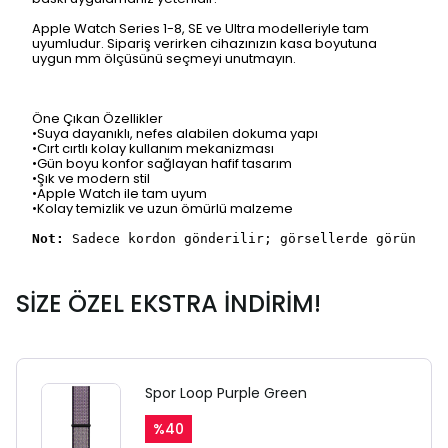
Apple Watch Series 1-8, SE ve Ultra modelleriyle tam
uyumludur. Sipariş verirken cihazınızın kasa boyutuna
uygun mm ölçüsünü seçmeyi unutmayın.
Öne Çıkan Özellikler
SAFARİ GİZLİ SEKME
•Suya dayanıklı, nefes alabilen dokuma yapı
•Cırt cırtlı kolay kullanım mekanizması
UYARISI
•Gün boyu konfor sağlayan hafif tasarım
•Şık ve modern stil
•Apple Watch ile tam uyum
•Kolay temizlik ve uzun ömürlü malzeme
Ödeme ekranı gizli sekmede
Not:
Sadece kordon gönderilir; görsellerde görünen s
açılmayabilir.
Lütfen normal Safari
SİZE ÖZEL EKSTRA İNDİRİM!
sekmesinden giriş yapın.
Spor Loop Purple Green
%
40