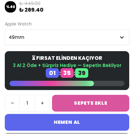
₺ 449.00
%
40
₺ 269.40
Apple Watch
⏳ FIRSAT ELİNDEN KAÇIYOR
3 Al 2 Öde + Sürpriz Hediye — Sepetin Bekliyor
01
35
38
:
:
SEPETE EKLE
HEMEN AL