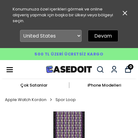
Konumunuza özel içerikleri görmek ve online
alışveriş yapmak için başka bir ülkeyi veya bölgeyi
seçin.
Devam
500 TL ÜZERI ÜCRETSIZ KARGO
0
Çok Satanlar
iPhone Modelleri
Apple Watch Kordon
Spor Loop