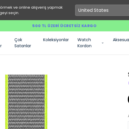
görmek ve online alışveriş yapmak
geyi seçin.
500 TL ÜZERI ÜCRETSIZ KARGO
Çok
Koleksiyonlar
Watch
Aksesua
r
Satanlar
Kordon