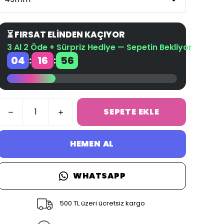
⏳ FIRSAT ELİNDEN KAÇIYOR
3 Al 2 Öde + Sürpriz Hediye — Sepetin Bekliyor
04
16
56
:
:
SEPETE EKLE
HEMEN AL
WHATSAPP
500 TL üzeri ücretsiz kargo