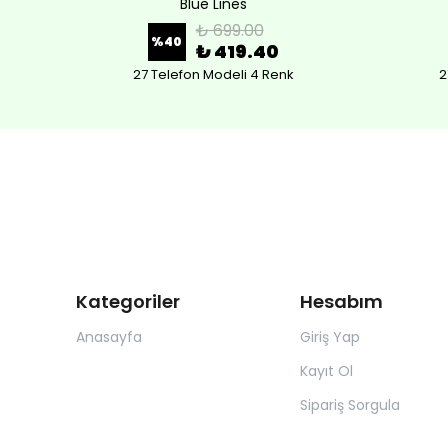
Blue Lines
₺ 699.00
%
40
₺ 419.40
27 Telefon Modeli 4 Renk
2
Kategoriler
Hesabım
Anasayfa
Giriş Yap
Kayıt Ol
Sipariş Sorgula