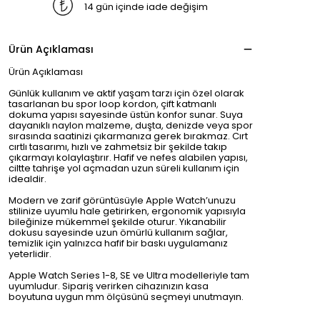
14 gün içinde iade değişim
Ürün Açıklaması
Ürün Açıklaması
Günlük kullanım ve aktif yaşam tarzı için özel olarak
tasarlanan bu spor loop kordon, çift katmanlı
dokuma yapısı sayesinde üstün konfor sunar. Suya
dayanıklı naylon malzeme, duşta, denizde veya spor
sırasında saatinizi çıkarmanıza gerek bırakmaz. Cırt
cırtlı tasarımı, hızlı ve zahmetsiz bir şekilde takıp
çıkarmayı kolaylaştırır. Hafif ve nefes alabilen yapısı,
ciltte tahrişe yol açmadan uzun süreli kullanım için
idealdir.
Modern ve zarif görüntüsüyle Apple Watch’unuzu
stilinize uyumlu hale getirirken, ergonomik yapısıyla
bileğinize mükemmel şekilde oturur. Yıkanabilir
dokusu sayesinde uzun ömürlü kullanım sağlar,
temizlik için yalnızca hafif bir baskı uygulamanız
yeterlidir.
Apple Watch Series 1-8, SE ve Ultra modelleriyle tam
uyumludur. Sipariş verirken cihazınızın kasa
boyutuna uygun mm ölçüsünü seçmeyi unutmayın.