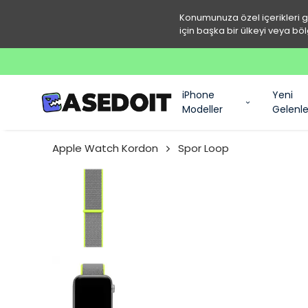
Konumunuza özel içerikleri 
için başka bir ülkeyi veya böl
iPhone
Yeni
Modeller
Gelenle
Apple Watch Kordon
Spor Loop