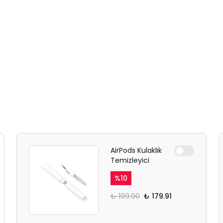
SAFARİ GİZLİ SEKME
UYARISI
Ödeme ekranı gizli sekmede
AirPods Kulaklık
açılmayabilir.
Temizleyici
Lütfen normal Safari
%
10
sekmesinden giriş yapın.
₺ 199.90
₺ 179.91