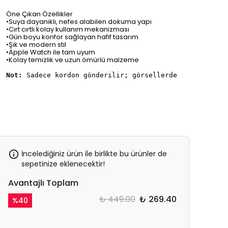
Öne Çıkan Özellikler
•Suya dayanıklı, nefes alabilen dokuma yapı
•Cırt cırtlı kolay kullanım mekanizması
•Gün boyu konfor sağlayan hafif tasarım
•Şık ve modern stil
•Apple Watch ile tam uyum
•Kolay temizlik ve uzun ömürlü malzeme
Not:
Sadece kordon gönderilir; görsellerde görünen saa
İncelediğiniz ürün ile birlikte bu ürünler de
sepetinize eklenecektir!
Avantajlı Toplam
₺ 449.00
₺ 269.40
%
40