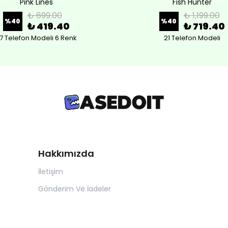
Pink Lines
Fish Hunter
₺ 699.00
₺ 1,199.00
%
40
%
40
₺ 419.40
₺ 719.40
7 Telefon Modeli 6 Renk
21 Telefon Modeli
Hakkımızda
İletişim
Gönderim Ve İadeler