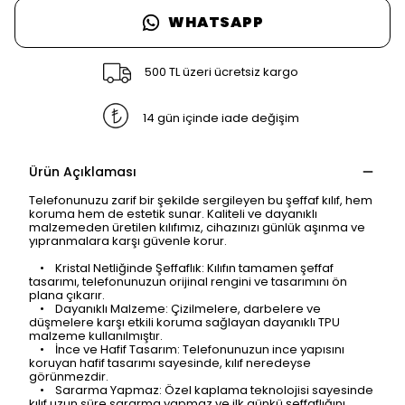
WHATSAPP
500 TL üzeri ücretsiz kargo
14 gün içinde iade değişim
Ürün Açıklaması
Telefonunuzu zarif bir şekilde sergileyen bu şeffaf kılıf, hem
koruma hem de estetik sunar. Kaliteli ve dayanıklı
malzemeden üretilen kılıfımız, cihazınızı günlük aşınma ve
yıpranmalara karşı güvenle korur.
• Kristal Netliğinde Şeffaflık: Kılıfın tamamen şeffaf
tasarımı, telefonunuzun orijinal rengini ve tasarımını ön
plana çıkarır.
• Dayanıklı Malzeme: Çizilmelere, darbelere ve
düşmelere karşı etkili koruma sağlayan dayanıklı TPU
malzeme kullanılmıştır.
• İnce ve Hafif Tasarım: Telefonunuzun ince yapısını
koruyan hafif tasarımı sayesinde, kılıf neredeyse
görünmezdir.
• Sararma Yapmaz: Özel kaplama teknolojisi sayesinde
kılıf uzun süre sararma yapmaz ve ilk günkü şeffaflığını