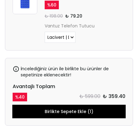
%
60
₺ 198.00
₺ 79.20
Vantuz Telefon Tutucu
İncelediğiniz ürün ile birlikte bu ürünler de
sepetinize eklenecektir!
Avantajlı Toplam
₺ 599.00
₺ 359.40
%
40
Birlikte Sepete Ekle (1)