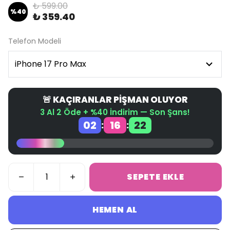
₺ 599.00
%
40
₺ 359.40
Telefon Modeli
🚨 KAÇIRANLAR PİŞMAN OLUYOR
3 Al 2 Öde + %40 İndirim — Son Şans!
02
16
22
:
:
SEPETE EKLE
HEMEN AL