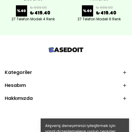
₺ 699.00
₺ 699.00
%
40
%
40
₺ 419.40
₺ 419.40
27 Telefon Modeli 4 Renk
27 Telefon Modeli 6 Renk
Kategoriler
Hesabım
Hakkımızda
Alışveriş deneyiminizi iyileştirmek için
yasal düzenlemelere uygun çerezler