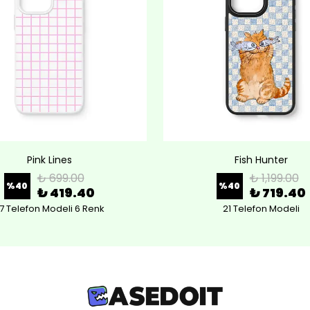
Pink Lines
Fish Hunter
₺ 699.00
₺ 1,199.00
%
40
%
40
₺ 419.40
₺ 719.40
7 Telefon Modeli 6 Renk
21 Telefon Modeli