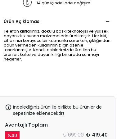
14 gün içinde iade değişim
Ürün Açıklaması
Telefon kılıflarımız, dokulu baskı teknolojisi ve yüksek
dayanıklılık sunan malzemelerle üretilmiştir. Her kılıf,
cihazınızı koruyucu bir katmanla sararken, şıklığından
ödün vermeden kullanımınız için özenle
tasarlanmıştır. Kendi tesislerimizde üretilen bu
ürünler, kalite ve dayanıklılığı bir arada sunmayı
hedefler.
İncelediğiniz ürün ile birlikte bu ürünler de
sepetinize eklenecektir!
Avantajlı Toplam
₺ 699.00
₺ 419.40
%
40