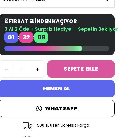
⏳ FIRSAT ELİNDEN KAÇIYOR
3 Al 2 Öde + Sürpriz Hediye — Sepetin Bekliyor
01
32
07
:
:
SEPETE EKLE
HEMEN AL
WHATSAPP
500 TL üzeri ücretsiz kargo