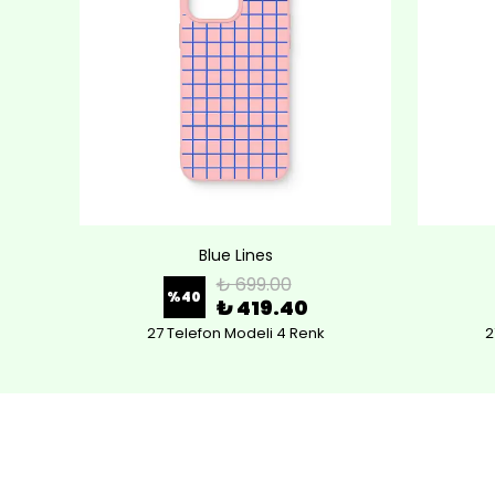
Blue Lines
₺ 699.00
%
40
₺ 419.40
27 Telefon Modeli 4 Renk
2