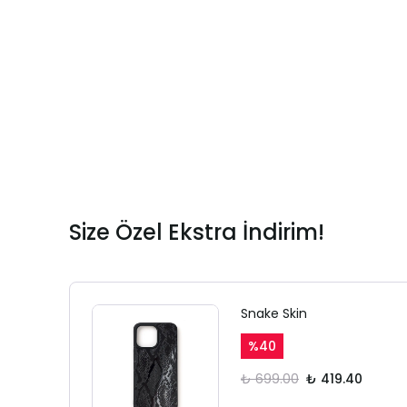
Size Özel Ekstra İndirim!
Snake Skin
%
40
₺ 699.00
₺ 419.40