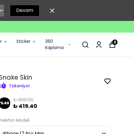
Devam
r
Sticker
360
0
Kaplama
Snake Skin
Tükeniyor
₺ 699.00
%
40
₺ 419.40
Telefon Modeli