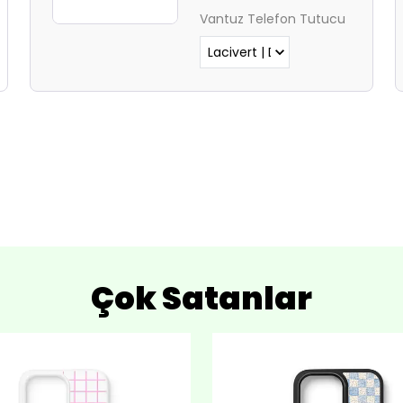
Lütfen normal Safari
Vantuz Telefon Tutucu
sekmesinden giriş yapın.
Çok Satanlar