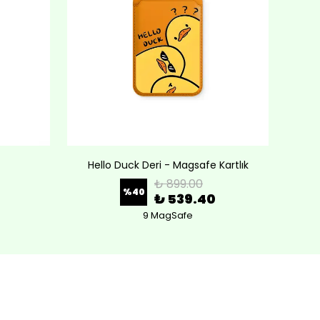
Hello Duck Deri - Magsafe Kartlık
Lov
₺ 899.00
%
40
₺ 539.40
9 MagSafe