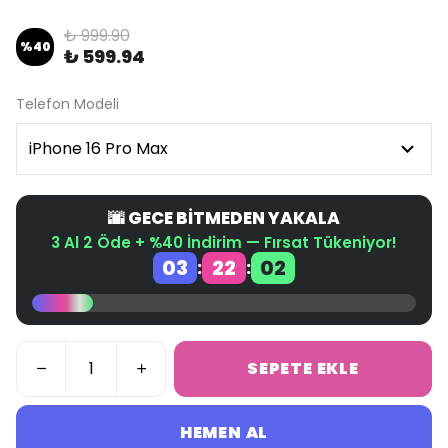
₺ 999.90
%
40
₺ 599.94
Telefon Modeli
🌆 GECE BİTMEDEN YAKALA
3 Al 2 Öde + %40 İndirim — Fırsat Tükeniyor!
03
22
02
:
:
SEPETE EKLE
HEMEN AL