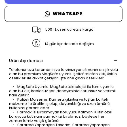
WHATSAPP
500 TL üzeri ücretsiz kargo
14 gün içinde iade değişim
Ürün Açıklaması
Telefonunuzu korumanın ve tarzınızı yansıtmanın en şık yolu
olan bu premium MagSafe uyumlu şeffaf telefon kılıfı, üstün
özellikleri ile dikkat çekiyor. İşte öne çıkan özellikleri:
• MagSafe Uyumlu: MagSafe teknolojisi ile tam uyumlu
olan bu kılıf, kablosuz şarj deneyiminizi sorunsuz ve verimli
hale getirir.
• Kaliteli Malzeme: Kamera çıkıntısı ve tuşları kaliteli
malzeme ile üretilmiş olup, dayanıklılığı ve uzun ömürlü
kullanımı garanti eder.
• Parmak İzi Bırakmayan Koruyucu Katman: Kılıfın özel
koruyucu katmanı parmak izi bırakmaz, böylece her
zaman temiz ve şık görünür.
• Sararma Yapmayan Tasarım: Sararma yapmayan