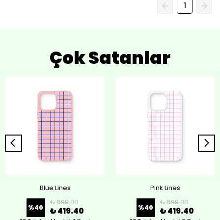
1
Çok Satanlar
Blue Lines
Pink Lines
₺ 699.00
₺ 699.00
%
40
%
40
₺ 419.40
₺ 419.40