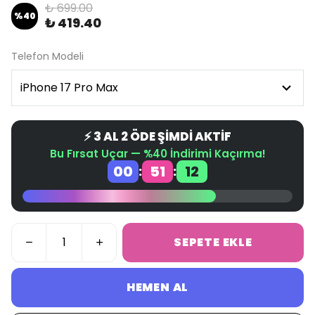
₺ 699.00
%
40
₺ 419.40
Telefon Modeli
⚡ 3 AL 2 ÖDE ŞİMDİ AKTİF
Bu Fırsat Uçar — %40 İndirimi Kaçırma!
00
51
12
:
:
SEPETE EKLE
HEMEN AL