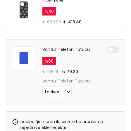
Silver Eyes
%
40
₺ 699.00
₺ 419.40
Vantuz Telefon Tutucu
%
60
₺ 198.00
₺ 79.20
Vantuz Telefon Tutucu
İncelediğiniz ürün ile birlikte bu ürünler de
sepetinize eklenecektir!