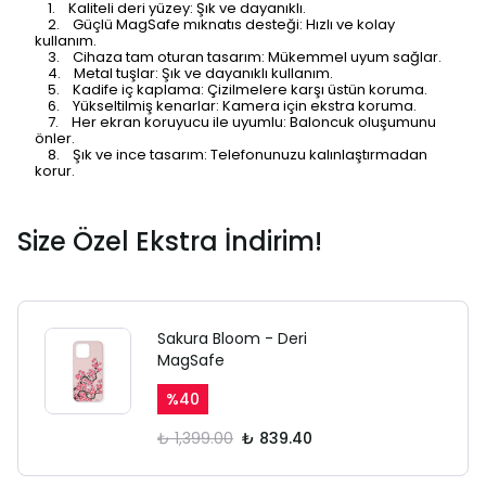
1. Kaliteli deri yüzey: Şık ve dayanıklı.
2. Güçlü MagSafe mıknatıs desteği: Hızlı ve kolay
kullanım.
3. Cihaza tam oturan tasarım: Mükemmel uyum sağlar.
4. Metal tuşlar: Şık ve dayanıklı kullanım.
5. Kadife iç kaplama: Çizilmelere karşı üstün koruma.
SAFARİ GİZLİ SEKME
6. Yükseltilmiş kenarlar: Kamera için ekstra koruma.
7. Her ekran koruyucu ile uyumlu: Baloncuk oluşumunu
UYARISI
önler.
8. Şık ve ince tasarım: Telefonunuzu kalınlaştırmadan
korur.
Ödeme ekranı gizli sekmede
açılmayabilir.
Size Özel Ekstra İndirim!
Lütfen normal Safari
sekmesinden giriş yapın.
Sakura Bloom - Deri
MagSafe
%
40
₺ 1,399.00
₺ 839.40