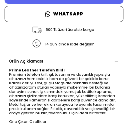
WHATSAPP
500 TL üzeri ücretsiz kargo
14 gün içinde iade değişim
Ürün Açıklaması
Prime Leather Telefon Kılıfı
Premium telefon kılıfı, şık tasarımı ve dayanıklı yapısıyla
cihazınızı hem estetik hem de güvenli bir şekilde korur.
Kaliteli deri yüzeyi, güçlü MagSafe mıknatıs desteği ve
cihazınıza tam oturan yapısıyla mükemmel bir kullanıcı
deneyimi sunar. İç kısmındaki yumuşak kadife kaplama,
cihazınızı çizilmelere karşı korurken, yükseltilmiş kenarları
sayesinde kameranızı darbelere karşı güvence altına alır.
Metal tuşlar ve her ekran koruyucu ile uyumlu tasarımıyla
pratik kullanım sağlar. Estetik, dayanıklılık ve işlevselliği bir
araya getiren bu kılıf, telefonunuz için ideal bir tercih!
Öne Çıkan Özellikler