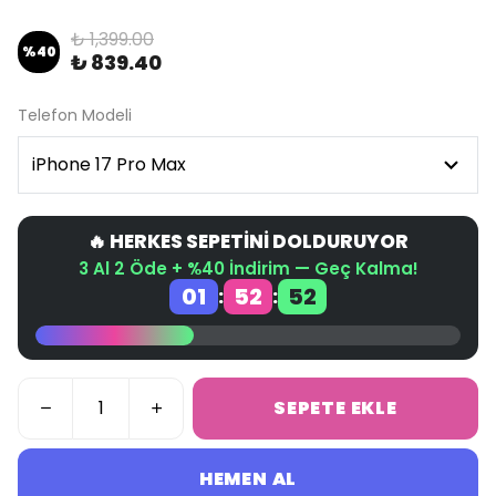
₺ 1,399.00
%
40
₺ 839.40
Telefon Modeli
🔥 HERKES SEPETİNİ DOLDURUYOR
3 Al 2 Öde + %40 İndirim — Geç Kalma!
01
52
51
:
:
SEPETE EKLE
HEMEN AL