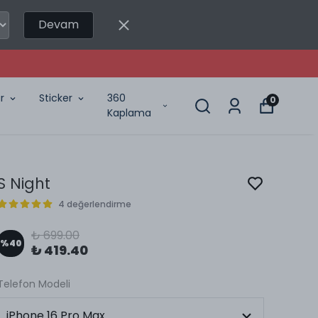
Devam
r
Sticker
360
0
Kaplama
S Night
4 değerlendirme
₺ 699.00
%
40
₺ 419.40
Telefon Modeli