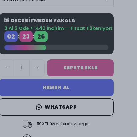
🌆 GECE BİTMEDEN YAKALA
3 Al 2 Öde + %40 İndirim — Fırsat Tükeniyor!
02
23
26
:
:
SEPETE EKLE
HEMEN AL
WHATSAPP
500 TL üzeri ücretsiz kargo