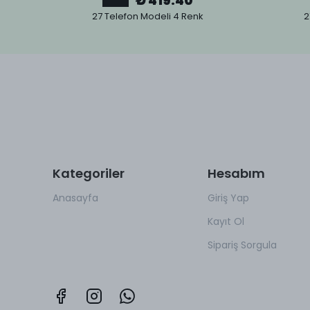
₺ 419.40
27 Telefon Modeli 4 Renk
2
Kategoriler
Hesabım
Anasayfa
Giriş Yap
Kayıt Ol
Sipariş Sorgula