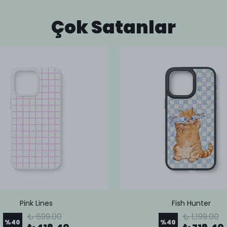
Çok Satanlar
Pink Lines
Fish Hunter
₺ 699.00
₺ 1,199.00
%
40
%
40