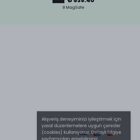
₺ 539.40
9 MagSafe
Alışveriş deneyiminizi iyileştirmek için
yasal düzenlemelere uygun çerezler
(cookies) kullanıyoruz. Detaylı bilgiye
sayfamızdan erişebilirsiniz.