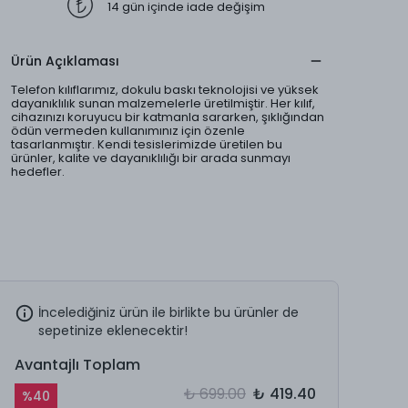
14 gün içinde iade değişim
Ürün Açıklaması
Telefon kılıflarımız, dokulu baskı teknolojisi ve yüksek
dayanıklılık sunan malzemelerle üretilmiştir. Her kılıf,
cihazınızı koruyucu bir katmanla sararken, şıklığından
ödün vermeden kullanımınız için özenle
tasarlanmıştır. Kendi tesislerimizde üretilen bu
ürünler, kalite ve dayanıklılığı bir arada sunmayı
hedefler.
İncelediğiniz ürün ile birlikte bu ürünler de
sepetinize eklenecektir!
Avantajlı Toplam
₺ 699.00
₺ 419.40
%
40