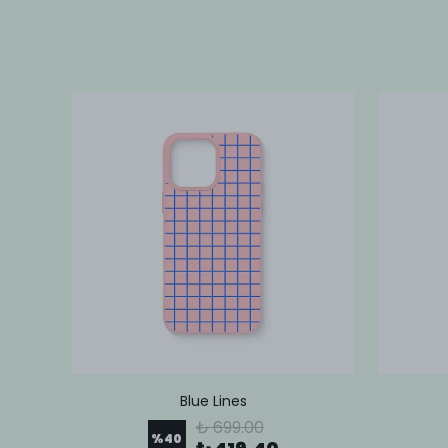
Blue Lines
₺ 699.00
%
40