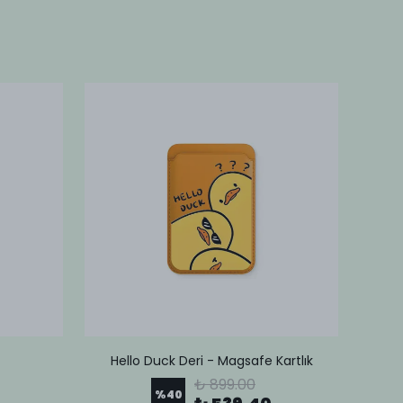
Hello Duck Deri - Magsafe Kartlık
Lov
₺ 899.00
%
40