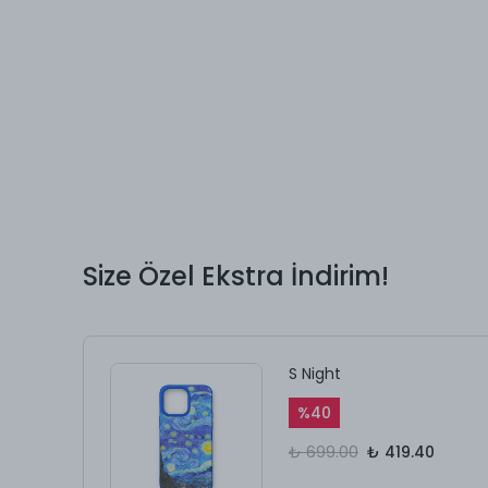
Size Özel Ekstra İndirim!
S Night
%
40
₺ 699.00
₺ 419.40