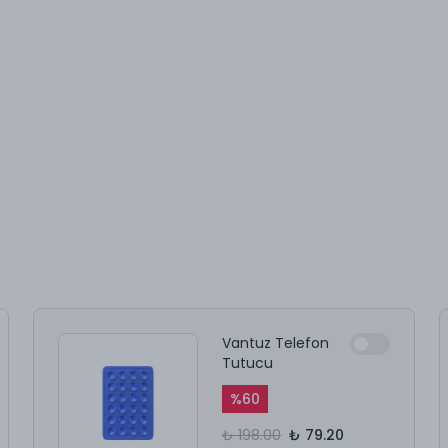
Vantuz Telefon
Tutucu
%
60
₺ 198.00
₺ 79.20