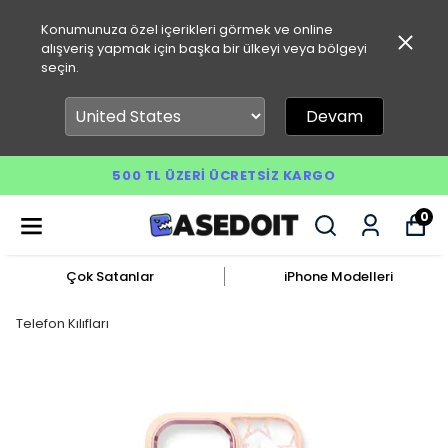
Konumunuza özel içerikleri görmek ve online
alışveriş yapmak için başka bir ülkeyi veya bölgeyi
seçin.
Devam
500 TL ÜZERI ÜCRETSIZ KARGO
0
Çok Satanlar
iPhone Modelleri
Telefon Kılıfları