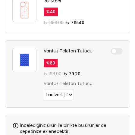
RG Stars
sekmesinden giriş yapın.
%
40
₺ 1,199.00
₺ 719.40
Vantuz Telefon Tutucu
%
60
₺ 198.00
₺ 79.20
Vantuz Telefon Tutucu
İncelediğiniz ürün ile birlikte bu ürünler de
sepetinize eklenecektir!