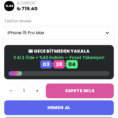
₺ 1,199.00
%
40
₺ 719.40
Telefon Modeli
🌆 GECE BİTMEDEN YAKALA
3 Al 2 Öde + %40 İndirim — Fırsat Tükeniyor!
03
28
04
:
:
SEPETE EKLE
HEMEN AL