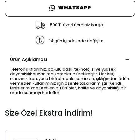
WHATSAPP
500 TL üzeri ücretsiz kargo
14 gün içinde iade değişim
Ürün Açıklaması
Telefon kılıflarımız, dokulu baskı teknolojisi ve yüksek
dayanıklılık sunan malzemelerle üretilmiştir. Her kılıf,
cihazınızı koruyucu bir katmanla sararken, şıklığından ödün
vermeden kullanımınız için özenle tasarlanmıştır. Kendi
tesislerimizde üretilen bu ürünler, kalite ve dayanıklılığı bir
SAFARİ GİZLİ SEKME
arada sunmayı hedefler.
UYARISI
Size Özel Ekstra İndirim!
Ödeme ekranı gizli sekmede
açılmayabilir.
Lütfen normal Safari