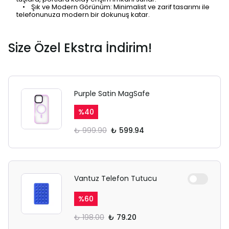
• Şık ve Modern Görünüm: Minimalist ve zarif tasarımı ile
telefonunuza modern bir dokunuş katar.
Size Özel Ekstra İndirim!
Purple Satin MagSafe
%
40
₺ 999.90
₺ 599.94
Vantuz Telefon Tutucu
%
60
₺ 198.00
₺ 79.20