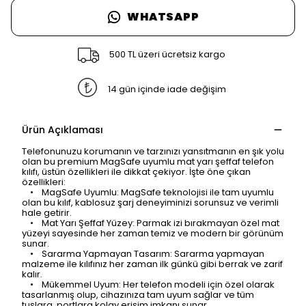
WHATSAPP
500 TL üzeri ücretsiz kargo
14 gün içinde iade değişim
Ürün Açıklaması
Telefonunuzu korumanın ve tarzınızı yansıtmanın en şık yolu
olan bu premium MagSafe uyumlu mat yarı şeffaf telefon
kılıfı, üstün özellikleri ile dikkat çekiyor. İşte öne çıkan
özellikleri:
• MagSafe Uyumlu: MagSafe teknolojisi ile tam uyumlu
olan bu kılıf, kablosuz şarj deneyiminizi sorunsuz ve verimli
hale getirir.
• Mat Yarı Şeffaf Yüzey: Parmak izi bırakmayan özel mat
yüzeyi sayesinde her zaman temiz ve modern bir görünüm
sunar.
• Sararma Yapmayan Tasarım: Sararma yapmayan
malzeme ile kılıfınız her zaman ilk günkü gibi berrak ve zarif
kalır.
• Mükemmel Uyum: Her telefon modeli için özel olarak
tasarlanmış olup, cihazınıza tam uyum sağlar ve tüm
tuşlara, portlara kolay erişim imkanı sunar.