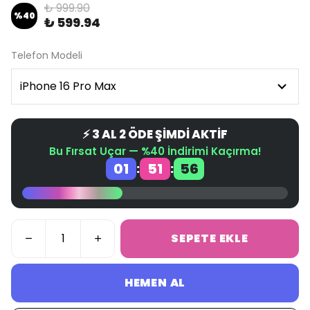
₺ 999.90
%
40
₺ 599.94
Telefon Modeli
⚡ 3 AL 2 ÖDE ŞİMDİ AKTİF
Bu Fırsat Uçar — %40 İndirimi Kaçırma!
01
51
56
:
:
SEPETE EKLE
HEMEN AL