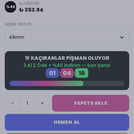
₺ 589.90
%
40
₺ 353.94
Apple Watch
🚨 KAÇIRANLAR PİŞMAN OLUYOR
3 Al 2 Öde + %40 İndirim — Son Şans!
01
04
16
:
:
SEPETE EKLE
HEMEN AL