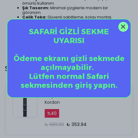
ömürlü kullanım.
Şık Tasarım:
Minimal çizgilerle modern bir
görünüm.
Çelik Toka:
Güvenli sabitleme, kolay montaj.
Kullanım Kolaylığı:
Tekrar tekrar takıp çıkarılabilen
pratik yapı.
SAFARİ GİZLİ SEKME
Uyarı
UYARISI
Ürün yalnızca kayış içerir; Apple Watch cihazı pakete dahil
değildir.
Ödeme ekranı gizli sekmede
açılmayabilir.
SİZE ÖZEL EKSTRA İNDİRİM!
Lütfen normal Safari
sekmesinden giriş yapın.
Onyx - Ocean Silikon
Kordon
%
40
₺ 589.90
₺ 353.94