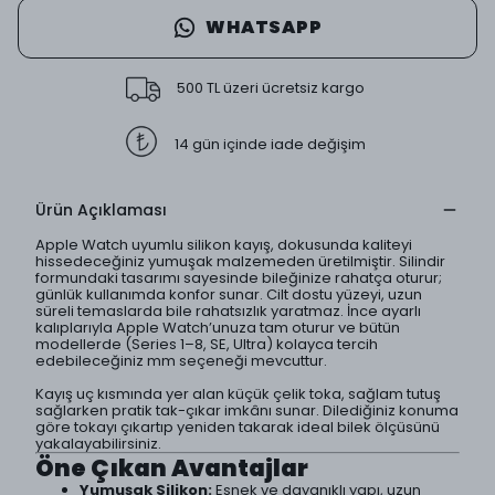
WHATSAPP
500 TL üzeri ücretsiz kargo
14 gün içinde iade değişim
Ürün Açıklaması
Apple Watch uyumlu silikon kayış, dokusunda kaliteyi
hissedeceğiniz yumuşak malzemeden üretilmiştir. Silindir
formundaki tasarımı sayesinde bileğinize rahatça oturur;
günlük kullanımda konfor sunar. Cilt dostu yüzeyi, uzun
süreli temaslarda bile rahatsızlık yaratmaz. İnce ayarlı
kalıplarıyla Apple Watch’unuza tam oturur ve bütün
modellerde (Series 1–8, SE, Ultra) kolayca tercih
edebileceğiniz mm seçeneği mevcuttur.
Kayış uç kısmında yer alan küçük çelik toka, sağlam tutuş
sağlarken pratik tak-çıkar imkânı sunar. Dilediğiniz konuma
göre tokayı çıkartıp yeniden takarak ideal bilek ölçüsünü
yakalayabilirsiniz.
Öne Çıkan Avantajlar
Yumuşak Silikon:
Esnek ve dayanıklı yapı, uzun