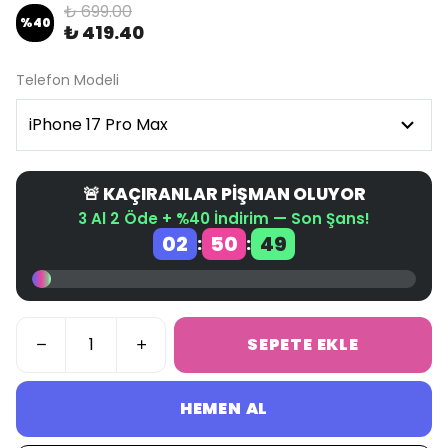
₺ 699.00
%
40
₺ 419.40
Telefon Modeli
🚨 KAÇIRANLAR PİŞMAN OLUYOR
3 Al 2 Öde + %40 İndirim — Son Şans!
02
50
49
:
:
SEPETE EKLE
HEMEN AL