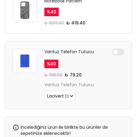
Notebook Pattern
%
40
₺ 699.00
₺ 419.40
Vantuz Telefon Tutucu
%
60
₺ 198.00
₺ 79.20
Vantuz Telefon Tutucu
İncelediğiniz ürün ile birlikte bu ürünler de
sepetinize eklenecektir!