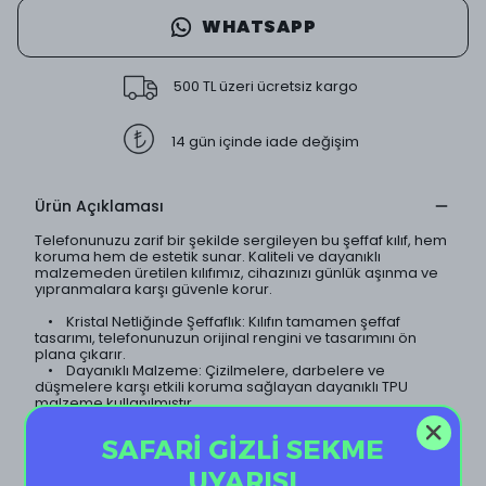
WHATSAPP
500 TL üzeri ücretsiz kargo
14 gün içinde iade değişim
Ürün Açıklaması
Telefonunuzu zarif bir şekilde sergileyen bu şeffaf kılıf, hem
koruma hem de estetik sunar. Kaliteli ve dayanıklı
malzemeden üretilen kılıfımız, cihazınızı günlük aşınma ve
yıpranmalara karşı güvenle korur.
• Kristal Netliğinde Şeffaflık: Kılıfın tamamen şeffaf
tasarımı, telefonunuzun orijinal rengini ve tasarımını ön
plana çıkarır.
• Dayanıklı Malzeme: Çizilmelere, darbelere ve
düşmelere karşı etkili koruma sağlayan dayanıklı TPU
malzeme kullanılmıştır.
• İnce ve Hafif Tasarım: Telefonunuzun ince yapısını
koruyan hafif tasarımı sayesinde, kılıf neredeyse
SAFARİ GİZLİ SEKME
görünmezdir.
• Sararma Yapmaz: Özel kaplama teknolojisi sayesinde
UYARISI
kılıf uzun süre sararma yapmaz ve ilk günkü şeffaflığını