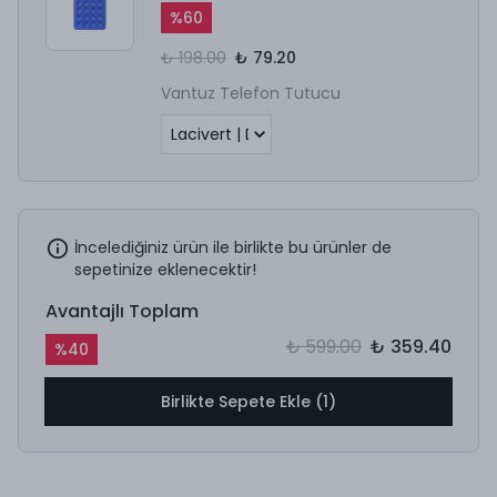
%
60
₺ 198.00
₺ 79.20
Vantuz Telefon Tutucu
İncelediğiniz ürün ile birlikte bu ürünler de
sepetinize eklenecektir!
Avantajlı Toplam
₺ 599.00
₺ 359.40
%
40
Birlikte Sepete Ekle (1)