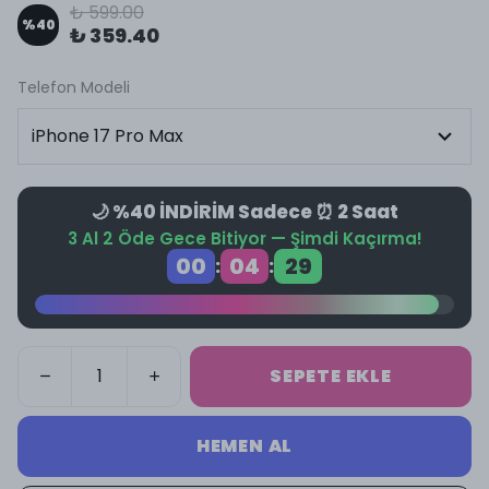
₺ 599.00
%
40
₺ 359.40
Telefon Modeli
🌙 %40 İNDİRİM Sadece ⏰ 2 Saat
3 Al 2 Öde Gece Bitiyor — Şimdi Kaçırma!
00
04
28
:
:
SEPETE EKLE
HEMEN AL