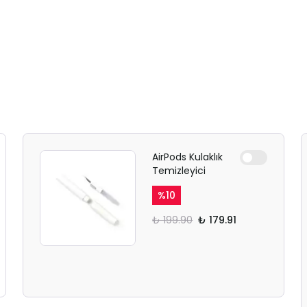
AirPods Kulaklık
Temizleyici
%
10
₺ 199.90
₺ 179.91