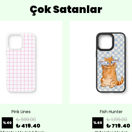
Çok Satanlar
Pink Lines
Fish Hunter
₺ 699.00
₺ 1,199.00
%
40
%
40
₺ 419.40
₺ 719.40