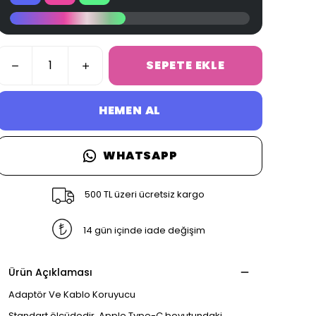
SEPETE EKLE
HEMEN AL
WHATSAPP
500 TL üzeri ücretsiz kargo
14 gün içinde iade değişim
Ürün Açıklaması
Adaptör Ve Kablo Koruyucu
Standart ölçüdedir, Apple Type-C boyutundaki