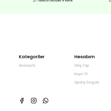
27 Telefon Modeli 4 Renk
2
Kategoriler
Hesabım
Anasayfa
Giriş Yap
Kayıt Ol
Sipariş Sorgula