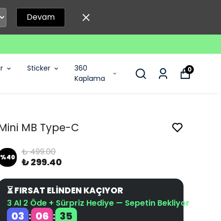
Devam
r
Sticker
360
0
Kaplama
Mini MB Type-C
₺ 499.00
%
40
₺ 299.40
⏳ FIRSAT ELİNDEN KAÇIYOR
3 Al 2 Öde + Sürpriz Hediye — Sepetin Bekliyor
03
06
35
:
: