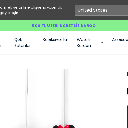
görmek ve online alışveriş yapmak
geyi seçin.
500 TL ÜZERI ÜCRETSIZ KARGO
Çok
Koleksiyonlar
Watch
Aksesua
r
Satanlar
Kordon