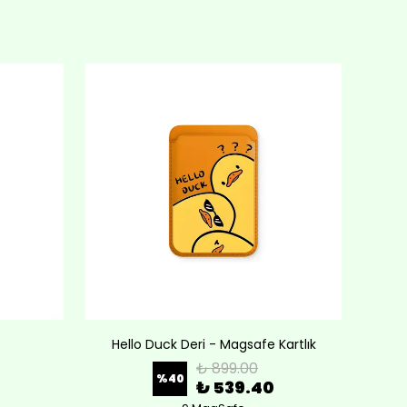
Hello Duck Deri - Magsafe Kartlık
Lov
₺ 899.00
%
40
₺ 539.40