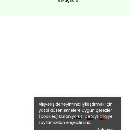
9 MagSafe
Alışveriş deneyiminizi iyileştirmek için
yasal düzenlemelere uygun çerezler
(cookies) kullanıyoruz. Detaylı bilgiye
sayfamızdan erişebilirsiniz.
Anladım