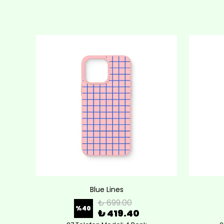
Blue Lines
₺ 699.00
%
40
₺ 419.40