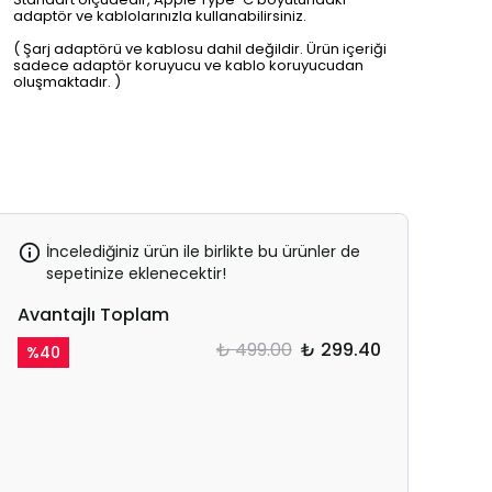
adaptör ve kablolarınızla kullanabilirsiniz.
( Şarj adaptörü ve kablosu dahil değildir. Ürün içeriği
sadece adaptör koruyucu ve kablo koruyucudan
oluşmaktadır. )
İncelediğiniz ürün ile birlikte bu ürünler de
sepetinize eklenecektir!
Avantajlı Toplam
₺ 499.00
₺ 299.40
%
40