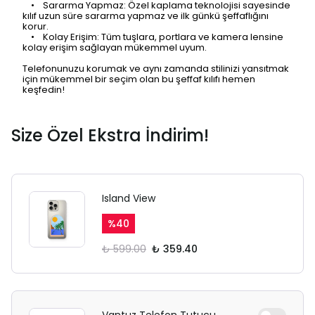
• Sararma Yapmaz: Özel kaplama teknolojisi sayesinde
kılıf uzun süre sararma yapmaz ve ilk günkü şeffaflığını
korur.
• Kolay Erişim: Tüm tuşlara, portlara ve kamera lensine
kolay erişim sağlayan mükemmel uyum.
Telefonunuzu korumak ve aynı zamanda stilinizi yansıtmak
için mükemmel bir seçim olan bu şeffaf kılıfı hemen
keşfedin!
SAFARİ GİZLİ SEKME
UYARISI
Size Özel Ekstra İndirim!
Ödeme ekranı gizli sekmede
açılmayabilir.
Island View
Lütfen normal Safari
%
40
sekmesinden giriş yapın.
₺ 599.00
₺ 359.40
Vantuz Telefon Tutucu