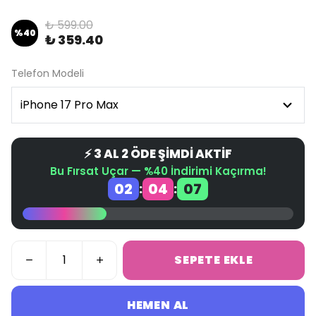
₺ 599.00
%
40
₺ 359.40
Telefon Modeli
⚡ 3 AL 2 ÖDE ŞİMDİ AKTİF
Bu Fırsat Uçar — %40 İndirimi Kaçırma!
02
04
07
:
:
SEPETE EKLE
HEMEN AL