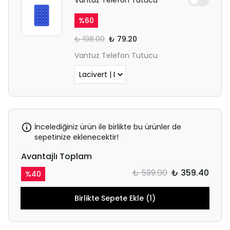
%
60
₺ 198.00
₺ 79.20
Vantuz Telefon Tutucu
İncelediğiniz ürün ile birlikte bu ürünler de
sepetinize eklenecektir!
Avantajlı Toplam
₺ 599.00
₺ 359.40
%
40
Birlikte Sepete Ekle (1)