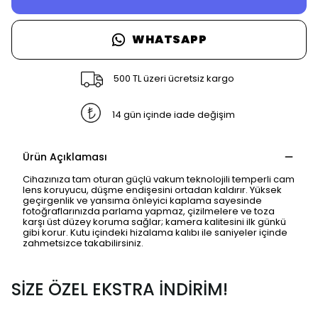
WHATSAPP
500 TL üzeri ücretsiz kargo
14 gün içinde iade değişim
Ürün Açıklaması
Cihazınıza tam oturan güçlü vakum teknolojili temperli cam
lens koruyucu, düşme endişesini ortadan kaldırır. Yüksek
geçirgenlik ve yansıma önleyici kaplama sayesinde
fotoğraflarınızda parlama yapmaz, çizilmelere ve toza
karşı üst düzey koruma sağlar; kamera kalitesini ilk günkü
gibi korur. Kutu içindeki hizalama kalıbı ile saniyeler içinde
zahmetsizce takabilirsiniz.
SİZE ÖZEL EKSTRA İNDİRİM!
SAFARİ GİZLİ SEKME