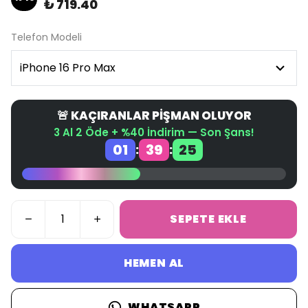
₺ 719.40
Telefon Modeli
🚨 KAÇIRANLAR PİŞMAN OLUYOR
3 Al 2 Öde + %40 İndirim — Son Şans!
01
39
25
:
:
SEPETE EKLE
HEMEN AL
WHATSAPP