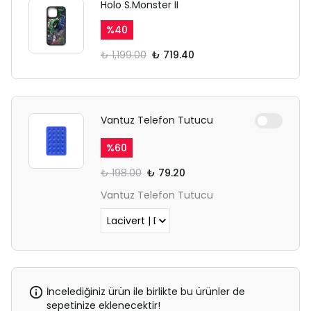
Holo S.Monster II
%
40
₺ 1,199.00
₺ 719.40
Vantuz Telefon Tutucu
%
60
₺ 198.00
₺ 79.20
Vantuz Telefon Tutucu
İncelediğiniz ürün ile birlikte bu ürünler de
sepetinize eklenecektir!