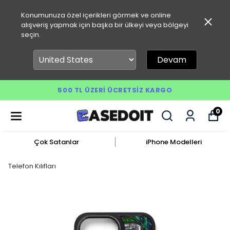
Konumunuza özel içerikleri görmek ve online
alışveriş yapmak için başka bir ülkeyi veya bölgeyi
seçin.
Devam
500 TL ÜZERI ÜCRETSIZ KARGO
0
Çok Satanlar
iPhone Modelleri
Telefon Kılıfları