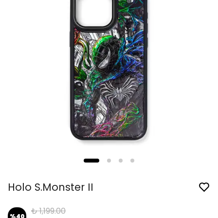
Holo S.Monster II
₺ 1,199.00
%
40