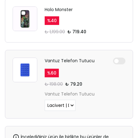
Ödeme ekranı gizli sekmede
Holo Monster
açılmayabilir.
%
40
Lütfen normal Safari
₺ 1,199.00
₺ 719.40
sekmesinden giriş yapın.
Vantuz Telefon Tutucu
%
60
₺ 198.00
₺ 79.20
Vantuz Telefon Tutucu
İncelediğiniz ürün ile birlikte bu ürünler de