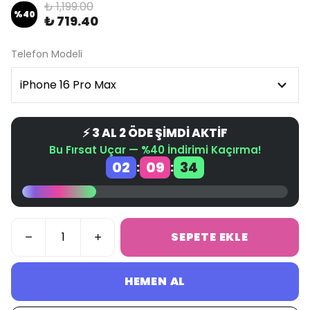
₺ 1,199.00
%
40
₺ 719.40
Telefon Modeli
⚡ 3 AL 2 ÖDE ŞİMDİ AKTİF
Bu Fırsat Uçar — %40 İndirimi Kaçırma!
02
09
34
:
:
SEPETE EKLE
HEMEN AL