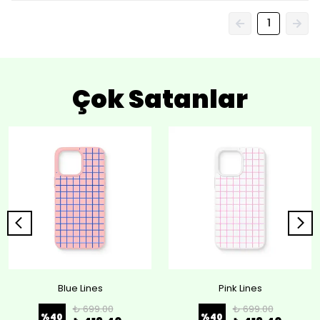
1
Çok Satanlar
Blue Lines
Pink Lines
₺ 699.00
₺ 699.00
%
40
%
40