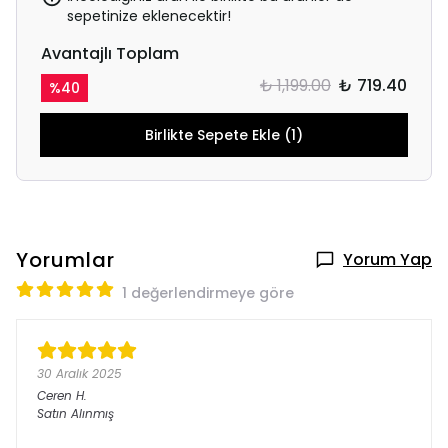
sepetinize eklenecektir!
Avantajlı Toplam
₺ 1,199.00
₺ 719.40
%
40
Birlikte Sepete Ekle (1)
Yorumlar
Yorum Yap
1 değerlendirmeye göre
30 Aralık 2025
Ceren
H.
Satın Alınmış