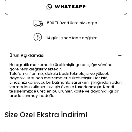
WHATSAPP
500 TL üzeri ücretsiz kargo
14 gün içinde iade değişim
Ürün Açıklaması
Holografik malzeme ile üretilmiştir gelen ışığın yönüne
göre renk değiştirmektedir.
Telefon kılıflarımız, dokulu baskı teknolojisi ve yüksek
dayanıklılık sunan malzemelerle üretilmiştir. Her kılıf,
cihazınızı koruyucu bir katmanla sararken, şıklığından ödün
vermeden kullanımınız için özenle tasarlanmıştır. Kendi
tesislerimizde üretilen bu ürünler, kalite ve dayanıklılığı bir
arada sunmayı hedefler.
Size Özel Ekstra İndirim!
SAFARİ GİZLİ SEKME
UYARISI