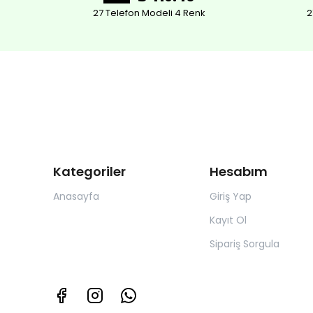
27 Telefon Modeli 4 Renk
2
Kategoriler
Hesabım
Anasayfa
Giriş Yap
Kayıt Ol
Sipariş Sorgula