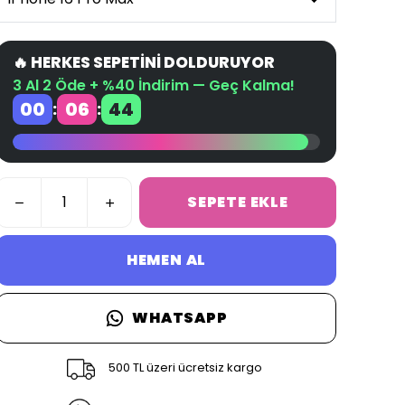
🔥 HERKES SEPETİNİ DOLDURUYOR
3 Al 2 Öde + %40 İndirim — Geç Kalma!
00
06
43
:
:
SEPETE EKLE
HEMEN AL
WHATSAPP
500 TL üzeri ücretsiz kargo