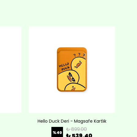
Hello Duck Deri - Magsafe Kartlık
Lov
₺ 899.00
%
40
₺ 539.40