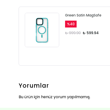
Green Satin MagSafe
%
40
₺ 999.90
₺ 599.94
Yorumlar
Bu ürün için henüz yorum yapılmamış.