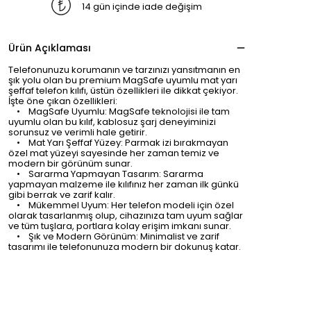
14 gün içinde iade değişim
Ürün Açıklaması
Telefonunuzu korumanın ve tarzınızı yansıtmanın en
şık yolu olan bu premium MagSafe uyumlu mat yarı
şeffaf telefon kılıfı, üstün özellikleri ile dikkat çekiyor.
İşte öne çıkan özellikleri:
• MagSafe Uyumlu: MagSafe teknolojisi ile tam
uyumlu olan bu kılıf, kablosuz şarj deneyiminizi
sorunsuz ve verimli hale getirir.
• Mat Yarı Şeffaf Yüzey: Parmak izi bırakmayan
özel mat yüzeyi sayesinde her zaman temiz ve
modern bir görünüm sunar.
• Sararma Yapmayan Tasarım: Sararma
yapmayan malzeme ile kılıfınız her zaman ilk günkü
gibi berrak ve zarif kalır.
• Mükemmel Uyum: Her telefon modeli için özel
olarak tasarlanmış olup, cihazınıza tam uyum sağlar
ve tüm tuşlara, portlara kolay erişim imkanı sunar.
• Şık ve Modern Görünüm: Minimalist ve zarif
tasarımı ile telefonunuza modern bir dokunuş katar.