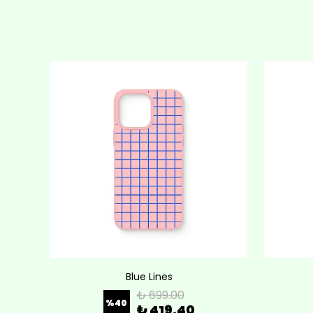
Blue Lines
₺ 699.00
%
40
₺ 419.40