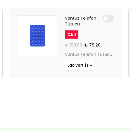
Ödeme ekranı gizli sekmede
Vantuz Telefon
açılmayabilir.
Tutucu
Lütfen normal Safari
%
60
sekmesinden giriş yapın.
₺ 198.00
₺ 79.20
Vantuz Telefon Tutucu