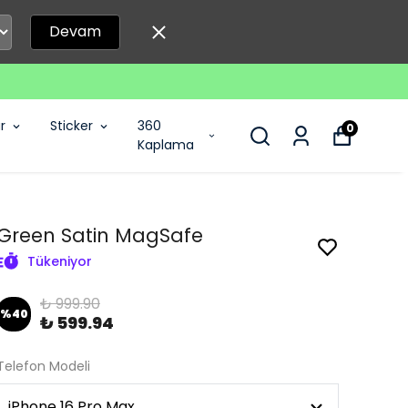
Devam
r
Sticker
360
0
Kaplama
Green Satin MagSafe
Tükeniyor
₺ 999.90
%
40
₺ 599.94
Telefon Modeli