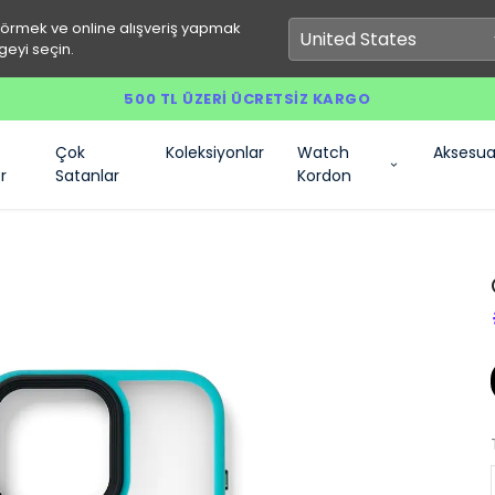
görmek ve online alışveriş yapmak
geyi seçin.
500 TL ÜZERI ÜCRETSIZ KARGO
Çok
Koleksiyonlar
Watch
Aksesua
r
Satanlar
Kordon