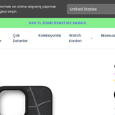
görmek ve online alışveriş yapmak
geyi seçin.
500 TL ÜZERI ÜCRETSIZ KARGO
Çok
Koleksiyonlar
Watch
Aksesua
r
Satanlar
Kordon