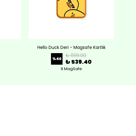
Hello Duck Deri - Magsafe Kartlık
Lov
₺ 899.00
%
40
₺ 539.40
9 MagSafe