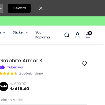
Devam
r
Sticker
360
0
Kaplama
Graphite Armor SL
Tükeniyor
2 değerlendirme
₺ 699.00
%
40
₺ 419.40
Telefon Modeli