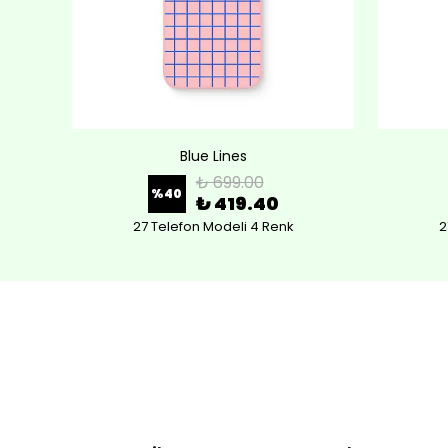
Blue Lines
₺ 699.00
%
40
₺ 419.40
27 Telefon Modeli 4 Renk
2