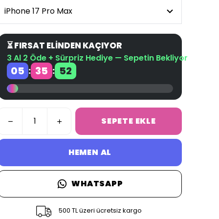
⏳ FIRSAT ELİNDEN KAÇIYOR
3 Al 2 Öde + Sürpriz Hediye — Sepetin Bekliyor
05
35
52
:
:
SEPETE EKLE
HEMEN AL
WHATSAPP
500 TL üzeri ücretsiz kargo