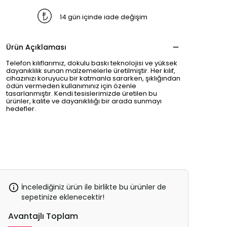
14 gün içinde iade değişim
Ürün Açıklaması
Telefon kılıflarımız, dokulu baskı teknolojisi ve yüksek
dayanıklılık sunan malzemelerle üretilmiştir. Her kılıf,
cihazınızı koruyucu bir katmanla sararken, şıklığından
ödün vermeden kullanımınız için özenle
tasarlanmıştır. Kendi tesislerimizde üretilen bu
ürünler, kalite ve dayanıklılığı bir arada sunmayı
hedefler.
İncelediğiniz ürün ile birlikte bu ürünler de
sepetinize eklenecektir!
Avantajlı Toplam