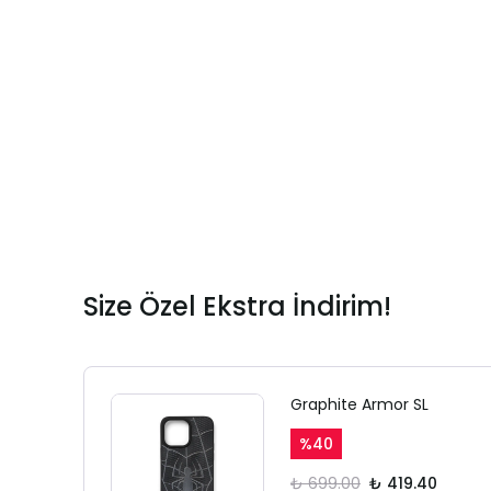
Size Özel Ekstra İndirim!
Graphite Armor SL
%
40
₺ 699.00
₺ 419.40