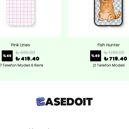
Pink Lines
Fish Hunter
₺ 699.00
₺ 1,199.00
%
40
%
40
₺ 419.40
₺ 719.40
7 Telefon Modeli 6 Renk
21 Telefon Modeli