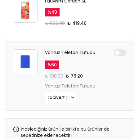
Fauvism Garden SL
%
40
₺ 699.00
₺ 419.40
Vantuz Telefon Tutucu
%
60
₺ 198.00
₺ 79.20
Vantuz Telefon Tutucu
İncelediğiniz ürün ile birlikte bu ürünler de
sepetinize eklenecektir!