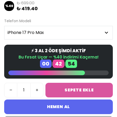
₺ 699.00
%
40
₺ 419.40
Telefon Modeli
⚡ 3 AL 2 ÖDE ŞİMDİ AKTİF
Bu Fırsat Uçar — %40 İndirimi Kaçırma!
00
42
53
:
:
SEPETE EKLE
HEMEN AL