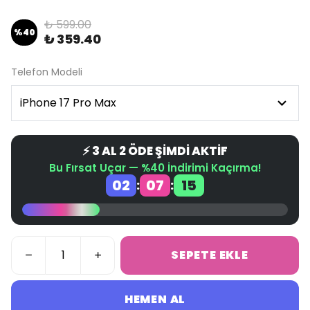
₺ 599.00
%
40
₺ 359.40
Telefon Modeli
⚡ 3 AL 2 ÖDE ŞİMDİ AKTİF
Bu Fırsat Uçar — %40 İndirimi Kaçırma!
02
07
15
:
:
SEPETE EKLE
HEMEN AL