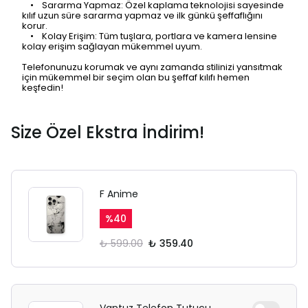
• Sararma Yapmaz: Özel kaplama teknolojisi sayesinde
kılıf uzun süre sararma yapmaz ve ilk günkü şeffaflığını
korur.
• Kolay Erişim: Tüm tuşlara, portlara ve kamera lensine
kolay erişim sağlayan mükemmel uyum.
Telefonunuzu korumak ve aynı zamanda stilinizi yansıtmak
için mükemmel bir seçim olan bu şeffaf kılıfı hemen
keşfedin!
Size Özel Ekstra İndirim!
F Anime
%
40
₺ 599.00
₺ 359.40
Vantuz Telefon Tutucu