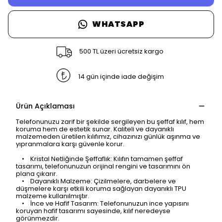
WHATSAPP
500 TL üzeri ücretsiz kargo
14 gün içinde iade değişim
Ürün Açıklaması
Telefonunuzu zarif bir şekilde sergileyen bu şeffaf kılıf, hem
koruma hem de estetik sunar. Kaliteli ve dayanıklı
malzemeden üretilen kılıfımız, cihazınızı günlük aşınma ve
yıpranmalara karşı güvenle korur.
• Kristal Netliğinde Şeffaflık: Kılıfın tamamen şeffaf
tasarımı, telefonunuzun orijinal rengini ve tasarımını ön
plana çıkarır.
• Dayanıklı Malzeme: Çizilmelere, darbelere ve
düşmelere karşı etkili koruma sağlayan dayanıklı TPU
malzeme kullanılmıştır.
• İnce ve Hafif Tasarım: Telefonunuzun ince yapısını
koruyan hafif tasarımı sayesinde, kılıf neredeyse
görünmezdir.