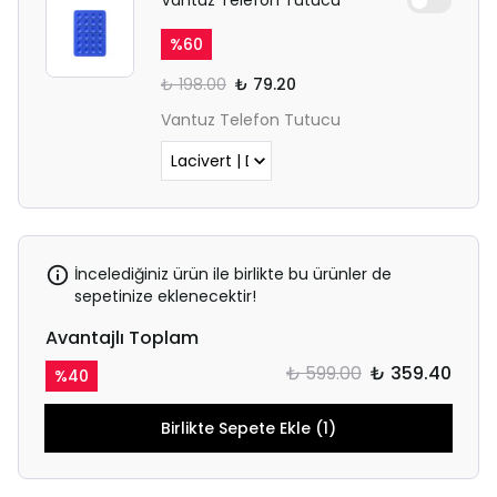
%
60
₺ 198.00
₺ 79.20
Vantuz Telefon Tutucu
İncelediğiniz ürün ile birlikte bu ürünler de
sepetinize eklenecektir!
Avantajlı Toplam
₺ 599.00
₺ 359.40
%
40
Birlikte Sepete Ekle (1)