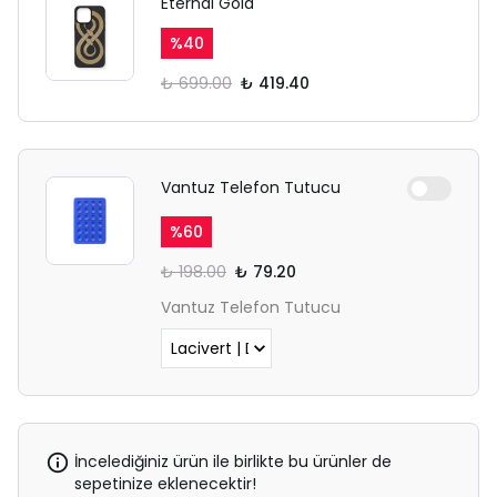
Eternal Gold
sekmesinden giriş yapın.
%
40
₺ 699.00
₺ 419.40
Vantuz Telefon Tutucu
%
60
₺ 198.00
₺ 79.20
Vantuz Telefon Tutucu
İncelediğiniz ürün ile birlikte bu ürünler de
sepetinize eklenecektir!