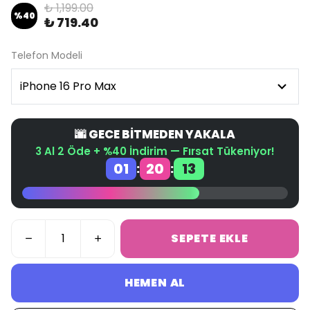
₺ 1,199.00
%
40
₺ 719.40
Telefon Modeli
🌆 GECE BİTMEDEN YAKALA
3 Al 2 Öde + %40 İndirim — Fırsat Tükeniyor!
01
20
12
:
:
SEPETE EKLE
HEMEN AL