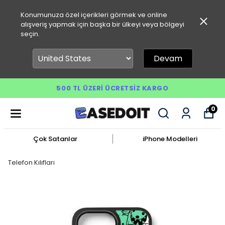
Konumunuza özel içerikleri görmek ve online
alışveriş yapmak için başka bir ülkeyi veya bölgeyi
seçin.
Devam
500 TL ÜZERI ÜCRETSIZ KARGO
0
Çok Satanlar
iPhone Modelleri
Telefon Kılıfları