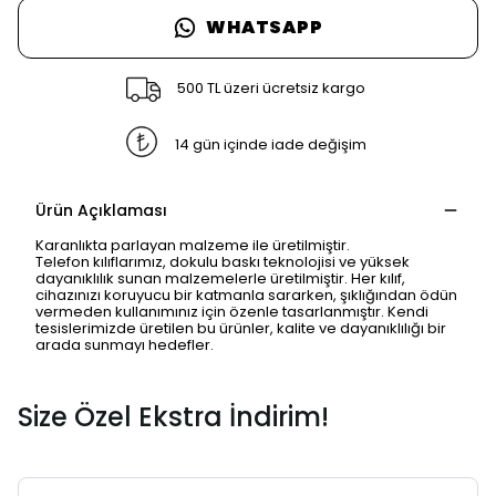
WHATSAPP
500 TL üzeri ücretsiz kargo
14 gün içinde iade değişim
Ürün Açıklaması
Karanlıkta parlayan malzeme ile üretilmiştir.
Telefon kılıflarımız, dokulu baskı teknolojisi ve yüksek
dayanıklılık sunan malzemelerle üretilmiştir. Her kılıf,
cihazınızı koruyucu bir katmanla sararken, şıklığından ödün
vermeden kullanımınız için özenle tasarlanmıştır. Kendi
SAFARİ GİZLİ SEKME
tesislerimizde üretilen bu ürünler, kalite ve dayanıklılığı bir
arada sunmayı hedefler.
UYARISI
Size Özel Ekstra İndirim!
Ödeme ekranı gizli sekmede
açılmayabilir.
Lütfen normal Safari