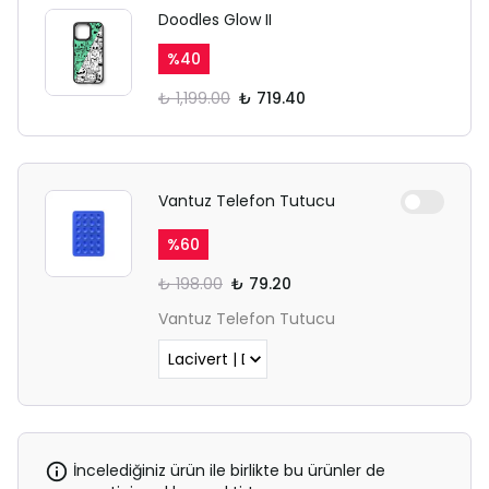
sekmesinden giriş yapın.
Doodles Glow II
%
40
₺ 1,199.00
₺ 719.40
Vantuz Telefon Tutucu
%
60
₺ 198.00
₺ 79.20
Vantuz Telefon Tutucu
İncelediğiniz ürün ile birlikte bu ürünler de