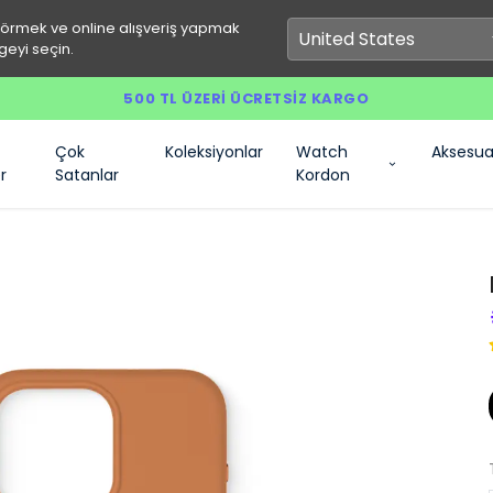
görmek ve online alışveriş yapmak
geyi seçin.
500 TL ÜZERI ÜCRETSIZ KARGO
Çok
Koleksiyonlar
Watch
Aksesua
r
Satanlar
Kordon