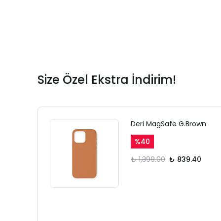
Size Özel Ekstra İndirim!
Deri MagSafe G.Brown
%
40
₺ 1,399.00
₺ 839.40