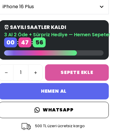
⏰ SAYILI SAATLER KALDI
3 Al 2 Öde + Sürpriz Hediye — Hemen Sepete!
00
47
56
:
:
SEPETE EKLE
HEMEN AL
WHATSAPP
500 TL üzeri ücretsiz kargo