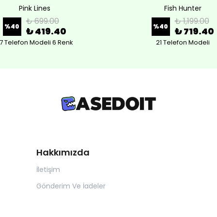
Pink Lines
Fish Hunter
₺ 699.00
₺ 1,199.00
%
40
%
40
₺ 419.40
₺ 719.40
7 Telefon Modeli 6 Renk
21 Telefon Modeli
Hakkımızda
İletişim
Gönderim Ve İadeler