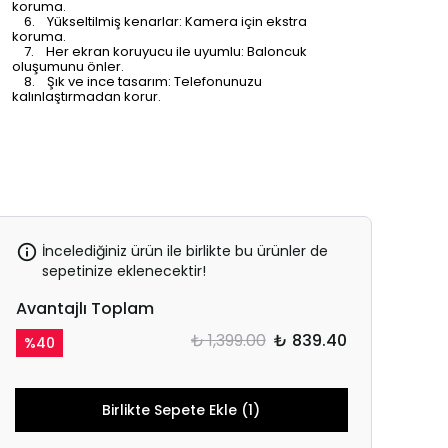
koruma.
6. Yükseltilmiş kenarlar: Kamera için ekstra
koruma.
7. Her ekran koruyucu ile uyumlu: Baloncuk
oluşumunu önler.
8. Şık ve ince tasarım: Telefonunuzu
kalınlaştırmadan korur.
İncelediğiniz ürün ile birlikte bu ürünler de
sepetinize eklenecektir!
Avantajlı Toplam
₺ 1,399.00
₺ 839.40
%
40
Birlikte Sepete Ekle (1)