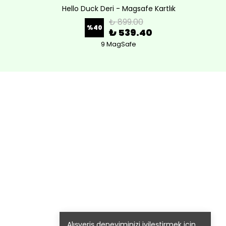
Hello Duck Deri - Magsafe Kartlık
Lov
₺ 899.00
%
40
₺ 539.40
9 MagSafe
Alışveriş deneyiminizi iyileştirmek için