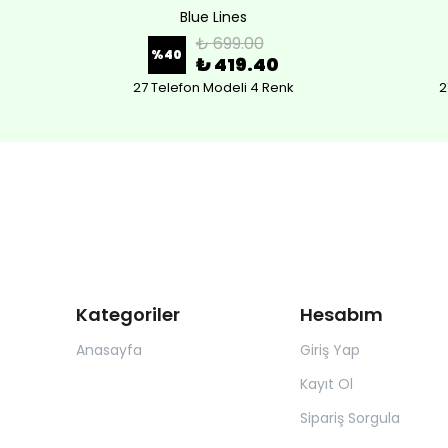
Blue Lines
₺ 699.00
%
40
₺ 419.40
27 Telefon Modeli 4 Renk
2
Kategoriler
Hesabım
Anasayfa
Giriş Yap
Kayıt Ol
Sipariş Sorgula