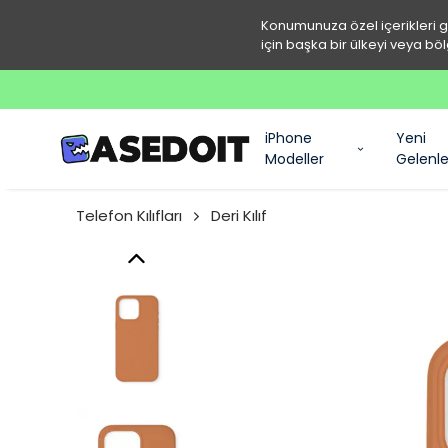
Konumunuza özel içerikleri 
için başka bir ülkeyi veya böl
iPhone
Yeni
Modeller
Gelenle
Telefon Kılıfları
Deri Kılıf