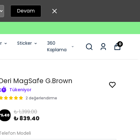
Devam
r
Sticker
360
0
Kaplama
Deri MagSafe G.Brown
Tükeniyor
2 değerlendirme
₺ 1,399.00
%
40
₺ 839.40
Telefon Modeli