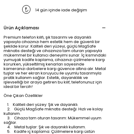
14 gün içinde iade değişim
Ürün Açıklaması
Premium telefon kılıfı, şık tasarımı ve dayanıklı
yapısıyla cihazınızı hem estetik hem de güvenli bir
şekilde korur. Kaliteli deri yüzeyi, güçlü MagSafe
mıknatıs desteği ve cihazınıza tam oturan yapısıyla
mükemmel bir kullanıcı deneyimi sunar. İç kısmındaki
yumuşak kadife kaplama, cihazınızı çizilmelere karşı
korurken, yükseltilmiş kenarları sayesinde
kameranızı darbelere karşı güvence altına alır. Metal
tuşlar ve her ekran koruyucu ile uyumlu tasarımıyla
pratik kullanım sağlar. Estetik, dayanıklılık ve
işlevselliği bir araya getiren bu kılıf, telefonunuz için
ideal bir tercih!
Öne Çıkan Özellikler
1. Kaliteli deri yüzey: Şık ve dayanıklı.
2. Güçlü MagSafe mıknatıs desteği: Hızlı ve kolay
kullanım.
3. Cihaza tam oturan tasarım: Mükemmel uyum
sağlar.
4. Metal tuşlar: Şık ve dayanıklı kullanım.
5. Kadife iç kaplama: Çizilmelere karşı üstün