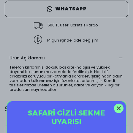
WHATSAPP
500 TL üzeri ücretsiz kargo
14 gün içinde iade değişim
Ürün Açıklaması
Telefon kılıflarımız, dokulu baskı teknolojisi ve yüksek
dayanıklılık sunan malzemelerle üretilmiştir. Her kılıf,
cihazınızı koruyucu bir katmanla sararken, şıklığından ödün
vermeden kullanımınız için özenle tasarlanmıştır. Kendi
tesislerimizde üretilen bu ürünler, kalite ve dayanıklılığı bir
arada sunmayı hedefler.
Size Özel Ekstra İndirim!
SAFARİ GİZLİ SEKME
UYARISI