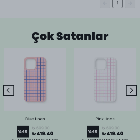
1
Çok Satanlar
Blue Lines
Pink Lines
₺ 699.00
₺ 699.00
%
40
%
40
₺ 419.40
₺ 419.40