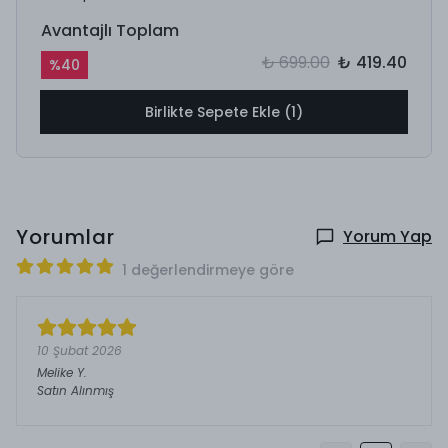
Avantajlı Toplam
₺ 699.00
₺ 419.40
%
40
Birlikte Sepete Ekle (1)
Yorumlar
Yorum Yap
1 değerlendirmeye göre
10 Şubat 2026
Melike
Y.
Satın Alınmış