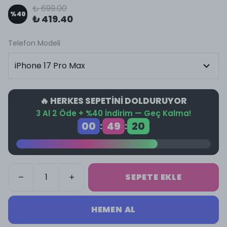
₺ 699.00
%
40
₺ 419.40
Telefon Modeli
🔥 HERKES SEPETİNİ DOLDURUYOR
3 Al 2 Öde + %40 İndirim — Geç Kalma!
00
49
19
:
:
SEPETE EKLE
HEMEN AL