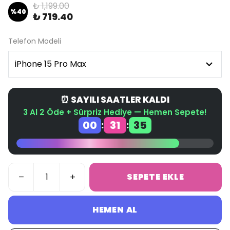
₺ 1,199.00
%
40
₺ 719.40
Telefon Modeli
⏰ SAYILI SAATLER KALDI
3 Al 2 Öde + Sürpriz Hediye — Hemen Sepete!
00
31
35
:
:
SEPETE EKLE
HEMEN AL