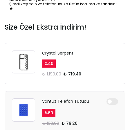
Şimdi keşfedin ve telefonunuza üstün koruma kazandırın!
🔥
Size Özel Ekstra İndirim!
Crystal Serpent
%
40
₺ 1,199.00
₺ 719.40
Vantuz Telefon Tutucu
%
60
₺ 198.00
₺ 79.20