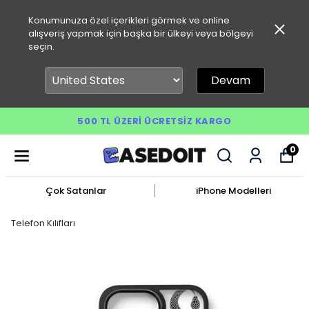
Konumunuza özel içerikleri görmek ve online
alışveriş yapmak için başka bir ülkeyi veya bölgeyi
seçin.
Devam
500 TL ÜZERI ÜCRETSIZ KARGO
0
Çok Satanlar
iPhone Modelleri
Telefon Kılıfları