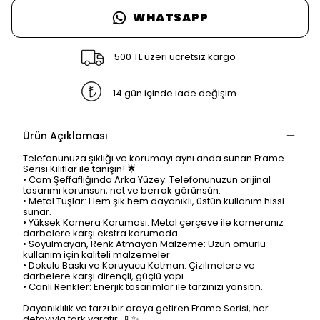
WHATSAPP
500 TL üzeri ücretsiz kargo
14 gün içinde iade değişim
Ürün Açıklaması
Telefonunuza şıklığı ve korumayı aynı anda sunan Frame
Serisi Kılıflar ile tanışın! 🌟
• Cam Şeffaflığında Arka Yüzey: Telefonunuzun orijinal
tasarımı korunsun, net ve berrak görünsün.
• Metal Tuşlar: Hem şık hem dayanıklı, üstün kullanım hissi
sunar.
• Yüksek Kamera Koruması: Metal çerçeve ile kameranız
darbelere karşı ekstra korumada.
• Soyulmayan, Renk Atmayan Malzeme: Uzun ömürlü
kullanım için kaliteli malzemeler.
• Dokulu Baskı ve Koruyucu Katman: Çizilmelere ve
darbelere karşı dirençli, güçlü yapı.
• Canlı Renkler: Enerjik tasarımlar ile tarzınızı yansıtın.
Dayanıklılık ve tarzı bir araya getiren Frame Serisi, her
detayıyla fark yaratır. 📱✨