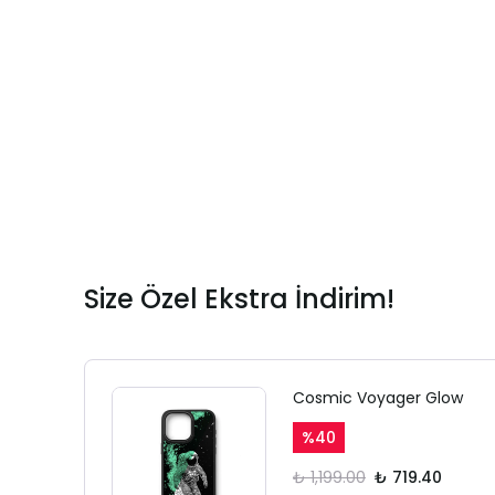
Size Özel Ekstra İndirim!
Cosmic Voyager Glow
%
40
₺ 1,199.00
₺ 719.40