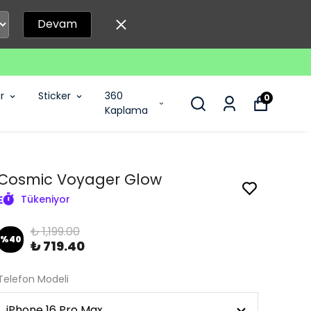
Devam
r
Sticker
360
0
Kaplama
Cosmic Voyager Glow
Tükeniyor
₺ 1,199.00
%
40
₺ 719.40
Telefon Modeli