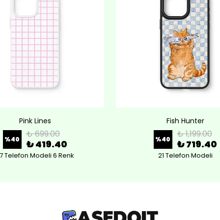
Pink Lines
Fish Hunter
₺ 699.00
₺ 1,199.00
%
40
%
40
₺ 419.40
₺ 719.40
7 Telefon Modeli 6 Renk
21 Telefon Modeli