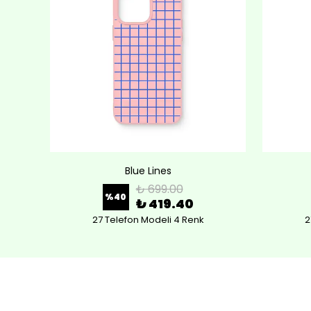
Blue Lines
₺ 699.00
%
40
₺ 419.40
27 Telefon Modeli 4 Renk
2