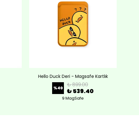
Hello Duck Deri - Magsafe Kartlık
Lov
₺ 899.00
%
40
₺ 539.40
9 MagSafe