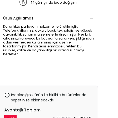
14 gün içinde iade değişim
Ürün Açıklaması
Karanlıkta parlayan malzeme ile üretilmiştir.
Telefon kılıflarımız, dokulu baskı teknolojisi ve yüksek
dayanıklılık sunan malzemelerle üretilmiştir. Her kılıf,
cihazınızı koruyucu bir katmanla sararken, şıklığından
ödün vermeden kullanımınız için özenle
tasarlanmıştır. Kendi tesislerimizde üretilen bu
ürünler, kalite ve dayanıklılığı bir arada sunmayı
hedefler.
İncelediğiniz ürün ile birlikte bu ürünler de
sepetinize eklenecektir!
Avantajlı Toplam