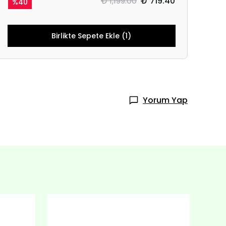
₺ 1,199.00
₺ 719.40
%
40
Birlikte Sepete Ekle (1)
Yorum Yap