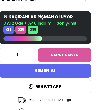
🚨 KAÇIRANLAR PİŞMAN OLUYOR
3 Al 2 Öde + %40 İndirim — Son Şans!
01
36
28
:
:
SEPETE EKLE
HEMEN AL
WHATSAPP
500 TL üzeri ücretsiz kargo