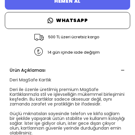
HEMEN AL
WHATSAPP
500 TL üzeri ücretsiz kargo
14 gün içinde iade değişim
Ürün Açıklaması
Deri MagSafe Kartlık
Deri ile özenle üretilmiş premium MagSafe
Kartlıklarımızla stil ve işlevselliğin mükemmel birleşimini
keşfedin. Bu kartlıklar sadece aksesuar değil, aynı
zamanda zarafet ve pratikliğin bir ifadesidir.
Güçlü mıknatısları sayesinde telefon ve kılıfa sağlam
bir şekilde yapışarak üstün stabilite ve kullanım kolaylığı
sağlar. İster işe gidiyor olun, ister gece dışarı çıkıyor
olun, kartlarınızın güvenle yerinde durduğundan emin
olabilirsiniz.