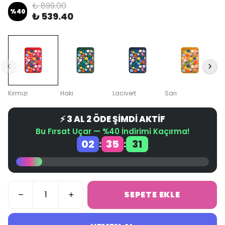
₺ 899.00
%
40
₺ 539.40
Kırmızı
Haki
Lacivert
Sarı
⚡ 3 AL 2 ÖDE ŞİMDİ AKTİF
Bu Fırsat Uçar — %40 İndirimi Kaçırma!
02
35
31
:
:
SEPETE EKLE