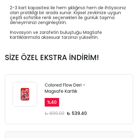
2-3 kart kapasitesi ile hem şıklığınızı hem de ihtiyacınız
olan pratikliği bir arada sunar. Kişisel zevkinize uygun
çeşitli sofistike renk seçenekleri ile günlük taşıma
deneyiminizi zenginleştirin.
SAFARİ GİZLİ SEKME
İnovasyon ve zarafetin buluştuğu MagSafe
UYARISI
Kartlıklarımızla aksesuar tarzınızı yükseltin.
Ödeme ekranı gizli sekmede
SİZE ÖZEL EKSTRA İNDİRİM!
açılmayabilir.
Lütfen normal Safari
sekmesinden giriş yapın.
Colored Flow Deri -
Magsafe Kartlık
%
40
₺ 899.00
₺ 539.40