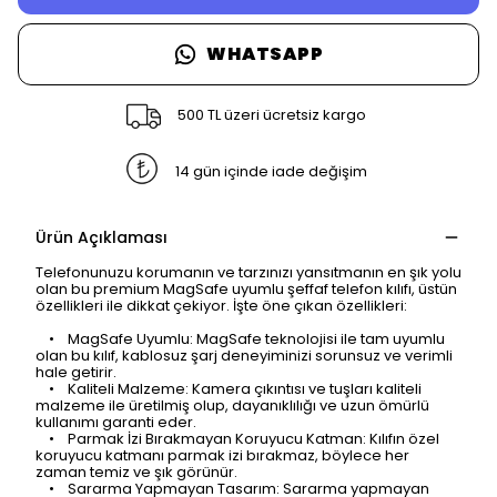
WHATSAPP
500 TL üzeri ücretsiz kargo
14 gün içinde iade değişim
Ürün Açıklaması
Telefonunuzu korumanın ve tarzınızı yansıtmanın en şık yolu
olan bu premium MagSafe uyumlu şeffaf telefon kılıfı, üstün
özellikleri ile dikkat çekiyor. İşte öne çıkan özellikleri:
• MagSafe Uyumlu: MagSafe teknolojisi ile tam uyumlu
olan bu kılıf, kablosuz şarj deneyiminizi sorunsuz ve verimli
hale getirir.
• Kaliteli Malzeme: Kamera çıkıntısı ve tuşları kaliteli
malzeme ile üretilmiş olup, dayanıklılığı ve uzun ömürlü
kullanımı garanti eder.
• Parmak İzi Bırakmayan Koruyucu Katman: Kılıfın özel
koruyucu katmanı parmak izi bırakmaz, böylece her
zaman temiz ve şık görünür.
• Sararma Yapmayan Tasarım: Sararma yapmayan