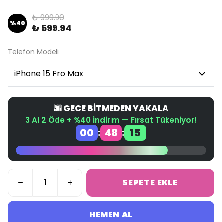
₺ 999.90
%
40
₺ 599.94
Telefon Modeli
🌆 GECE BİTMEDEN YAKALA
3 Al 2 Öde + %40 İndirim — Fırsat Tükeniyor!
00
48
15
:
:
SEPETE EKLE
HEMEN AL