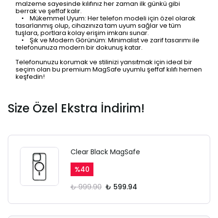
malzeme sayesinde kılıfınız her zaman ilk günkü gibi
berrak ve şeffaf kalır.
• Mükemmel Uyum: Her telefon modeli için özel olarak
tasarlanmış olup, cihazınıza tam uyum sağlar ve tüm
tuşlara, portlara kolay erişim imkanı sunar.
• Şık ve Modern Görünüm: Minimalist ve zarif tasarımı ile
telefonunuza modern bir dokunuş katar.
Telefonunuzu korumak ve stilinizi yansıtmak için ideal bir
seçim olan bu premium MagSafe uyumlu şeffaf kılıfı hemen
keşfedin!
Size Özel Ekstra İndirim!
SAFARİ GİZLİ SEKME
UYARISI
Clear Black MagSafe
Ödeme ekranı gizli sekmede
açılmayabilir.
%
40
Lütfen normal Safari
₺ 999.90
₺ 599.94
sekmesinden giriş yapın.