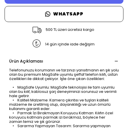
WHATSAPP
500 TL üzeri ücretsiz kargo
14 gün içinde iade değişim
Ürün Açıklaması
Telefonunuzu korumanın ve tarzınızı yansıtmanın en şık yolu
olan bu premium MagSafe uyumlu şeffaf telefon kılıfı, üstün
özellikleri ile dikkat çekiyor. İşte öne çıkan özellikleri:
• MagSafe Uyumlu: MagSafe teknolojisi ile tam uyumlu
olan bu kılıf, kablosuz şarj deneyiminizi sorunsuz ve verimli
hale getirir.
• Kaliteli Malzeme: Kamera çıkıntısı ve tuşları kaliteli
malzeme ile üretilmiş olup, dayanıklılığı ve uzun ömürlü
kullanımı garanti eder.
• Parmak İzi Bırakmayan Koruyucu Katman: Kılıfın özel
koruyucu katmanı parmak izi bırakmaz, böylece her
zaman temiz ve şık görünür.
• Sararma Yapmayan Tasarım: Sararma yapmayan