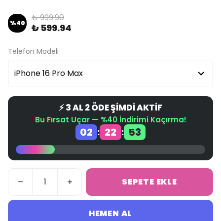
₺ 999.90
%
40
₺ 599.94
Telefon Modeli
⚡ 3 AL 2 ÖDE ŞİMDİ AKTİF
Bu Fırsat Uçar — %40 İndirimi Kaçırma!
02
22
52
:
:
SEPETE EKLE
HEMEN AL