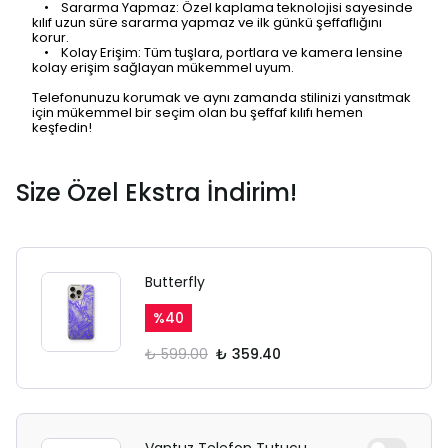
• Sararma Yapmaz: Özel kaplama teknolojisi sayesinde
kılıf uzun süre sararma yapmaz ve ilk günkü şeffaflığını
korur.
• Kolay Erişim: Tüm tuşlara, portlara ve kamera lensine
kolay erişim sağlayan mükemmel uyum.
Telefonunuzu korumak ve aynı zamanda stilinizi yansıtmak
için mükemmel bir seçim olan bu şeffaf kılıfı hemen
keşfedin!
Size Özel Ekstra İndirim!
Butterfly
%
40
₺ 599.00
₺ 359.40
Vantuz Telefon Tutucu