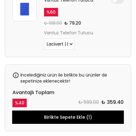
%
60
₺ 198.00
₺ 79.20
Vantuz Telefon Tutucu
İncelediğiniz ürün ile birlikte bu ürünler de
sepetinize eklenecektir!
Avantajlı Toplam
₺ 599.00
₺ 359.40
%
40
Birlikte Sepete Ekle (1)