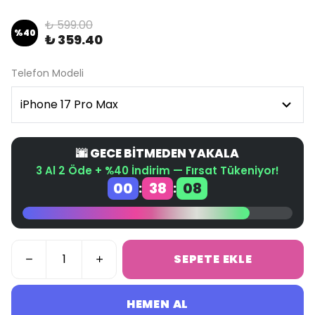
₺ 599.00
%
40
₺ 359.40
Telefon Modeli
🌆 GECE BİTMEDEN YAKALA
3 Al 2 Öde + %40 İndirim — Fırsat Tükeniyor!
00
38
08
:
:
SEPETE EKLE
HEMEN AL