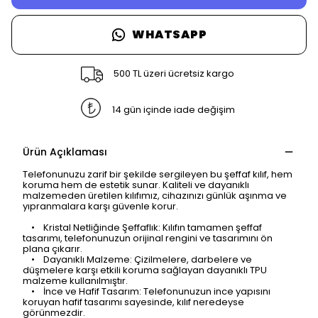
WHATSAPP
500 TL üzeri ücretsiz kargo
14 gün içinde iade değişim
Ürün Açıklaması
Telefonunuzu zarif bir şekilde sergileyen bu şeffaf kılıf, hem
koruma hem de estetik sunar. Kaliteli ve dayanıklı
malzemeden üretilen kılıfımız, cihazınızı günlük aşınma ve
yıpranmalara karşı güvenle korur.
• Kristal Netliğinde Şeffaflık: Kılıfın tamamen şeffaf
tasarımı, telefonunuzun orijinal rengini ve tasarımını ön
plana çıkarır.
• Dayanıklı Malzeme: Çizilmelere, darbelere ve
düşmelere karşı etkili koruma sağlayan dayanıklı TPU
malzeme kullanılmıştır.
• İnce ve Hafif Tasarım: Telefonunuzun ince yapısını
koruyan hafif tasarımı sayesinde, kılıf neredeyse
görünmezdir.