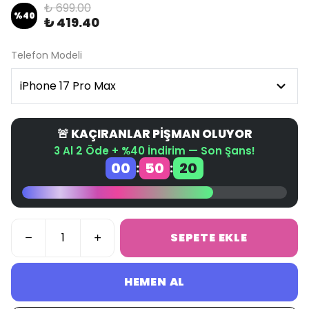
₺ 699.00
%
40
₺ 419.40
Telefon Modeli
🚨 KAÇIRANLAR PİŞMAN OLUYOR
3 Al 2 Öde + %40 İndirim — Son Şans!
00
50
20
:
:
SEPETE EKLE
HEMEN AL