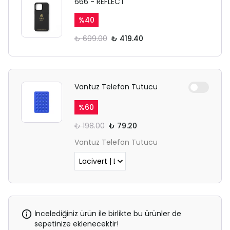
666 - REFLECT
%
40
₺ 699.00
₺ 419.40
Vantuz Telefon Tutucu
%
60
₺ 198.00
₺ 79.20
Vantuz Telefon Tutucu
İncelediğiniz ürün ile birlikte bu ürünler de
sepetinize eklenecektir!