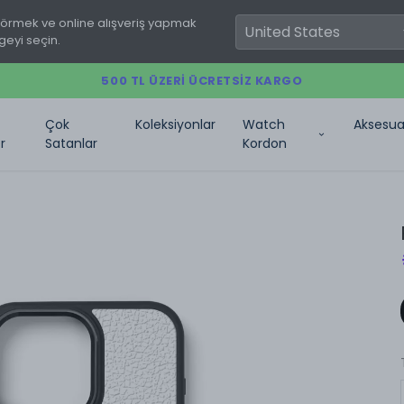
görmek ve online alışveriş yapmak
geyi seçin.
500 TL ÜZERI ÜCRETSIZ KARGO
Çok
Koleksiyonlar
Watch
Aksesua
r
Satanlar
Kordon