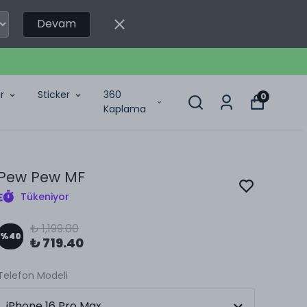
Devam
r
Sticker
360
0
Kaplama
Pew Pew MF
Tükeniyor
₺ 1,199.00
%
40
₺ 719.40
Telefon Modeli