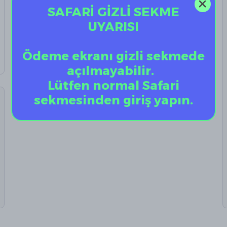
SAFARİ GİZLİ SEKME
₺ 199.90
₺ 179.91
UYARISI
Ödeme ekranı gizli sekmede
açılmayabilir.
Lütfen normal Safari
sekmesinden giriş yapın.