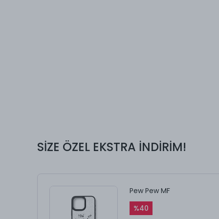
SİZE ÖZEL EKSTRA İNDİRİM!
Pew Pew MF
%
40