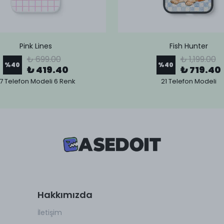
Pink Lines
Fish Hunter
₺ 699.00
₺ 1,199.00
%
40
%
40
₺ 419.40
₺ 719.40
7 Telefon Modeli 6 Renk
21 Telefon Modeli
Hakkımızda
İletişim