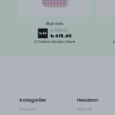
Blue Lines
₺ 699.00
%
40
₺ 419.40
27 Telefon Modeli 4 Renk
2
Kategoriler
Hesabım
Anasayfa
Giriş Yap