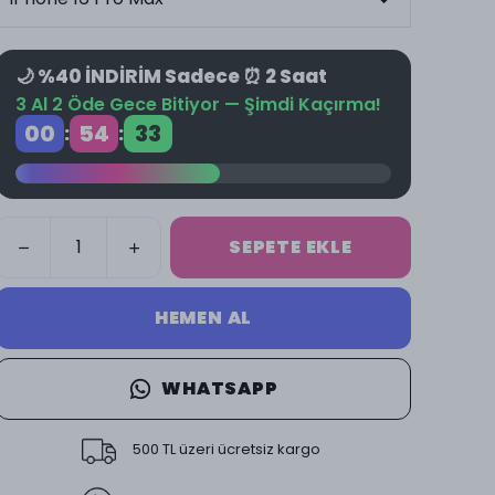
🌙 %40 İNDİRİM Sadece ⏰ 2 Saat
3 Al 2 Öde Gece Bitiyor — Şimdi Kaçırma!
00
54
32
:
:
SEPETE EKLE
HEMEN AL
WHATSAPP
500 TL üzeri ücretsiz kargo