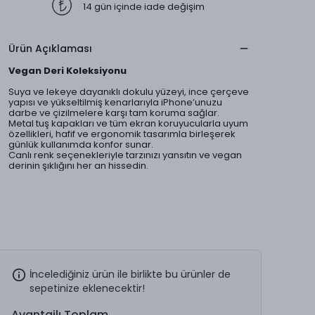
14 gün içinde iade değişim
Ürün Açıklaması
Vegan Deri Koleksiyonu
Suya ve lekeye dayanıklı dokulu yüzeyi, ince çerçeve
yapısı ve yükseltilmiş kenarlarıyla iPhone’unuzu
darbe ve çizilmelere karşı tam koruma sağlar.
Metal tuş kapakları ve tüm ekran koruyucularla uyum
özellikleri, hafif ve ergonomik tasarımla birleşerek
günlük kullanımda konfor sunar.
Canlı renk seçenekleriyle tarzınızı yansıtın ve vegan
derinin şıklığını her an hissedin.
İncelediğiniz ürün ile birlikte bu ürünler de
sepetinize eklenecektir!
Avantajlı Toplam