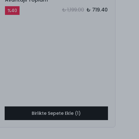
₺ 1,199.00
₺ 719.40
%
40
Birlikte Sepete Ekle (1)