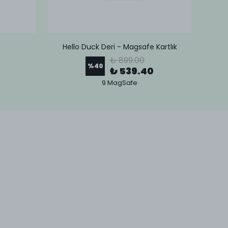
Hello Duck Deri - Magsafe Kartlık
Lov
₺ 899.00
%
40
₺ 539.40
9 MagSafe