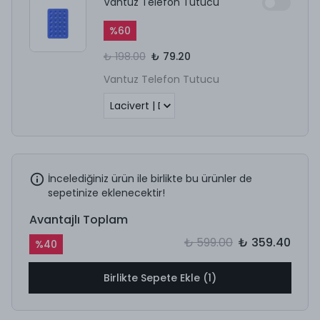
Vantuz Telefon Tutucu
%
60
₺ 198.00
₺ 79.20
Vantuz Telefon Tutucu
İncelediğiniz ürün ile birlikte bu ürünler de
sepetinize eklenecektir!
Avantajlı Toplam
₺ 599.00
₺ 359.40
%
40
Birlikte Sepete Ekle (1)