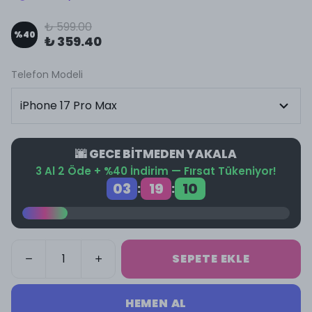
₺ 599.00
%
40
₺ 359.40
Telefon Modeli
🌆 GECE BİTMEDEN YAKALA
3 Al 2 Öde + %40 İndirim — Fırsat Tükeniyor!
03
19
10
:
:
SEPETE EKLE
HEMEN AL