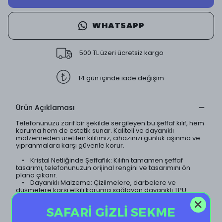
WHATSAPP
500 TL üzeri ücretsiz kargo
14 gün içinde iade değişim
Ürün Açıklaması
Telefonunuzu zarif bir şekilde sergileyen bu şeffaf kılıf, hem
koruma hem de estetik sunar. Kaliteli ve dayanıklı
malzemeden üretilen kılıfımız, cihazınızı günlük aşınma ve
yıpranmalara karşı güvenle korur.
• Kristal Netliğinde Şeffaflık: Kılıfın tamamen şeffaf
tasarımı, telefonunuzun orijinal rengini ve tasarımını ön
plana çıkarır.
• Dayanıklı Malzeme: Çizilmelere, darbelere ve
düşmelere karşı etkili koruma sağlayan dayanıklı TPU
malzeme kullanılmıştır.
• İnce ve Hafif Tasarım: Telefonunuzun ince yapısını
SAFARİ GİZLİ SEKME
koruyan hafif tasarımı sayesinde, kılıf neredeyse
görünmezdir.